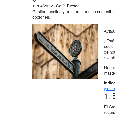
11/04/2022 -
Sofía Riesco
Gestión turística y hotelera, turismo sosten
opciones.
Actua
¿Está
sector
de hot
event
Repas
máste
Índic
y en e
1. 
El Gra
recurs