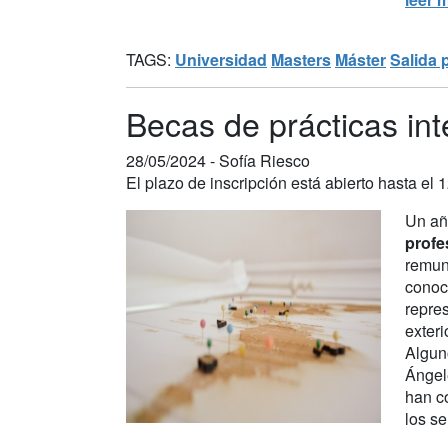
TAGS:
Universidad
Masters
Máster
Salida 
Becas de prácticas int
28/05/2024 -
Sofía Riesco
El plazo de inscripción está abierto hasta el 1
Un añ
profe
remune
conoci
repres
exteri
Alguno
Ángele
han 
los se