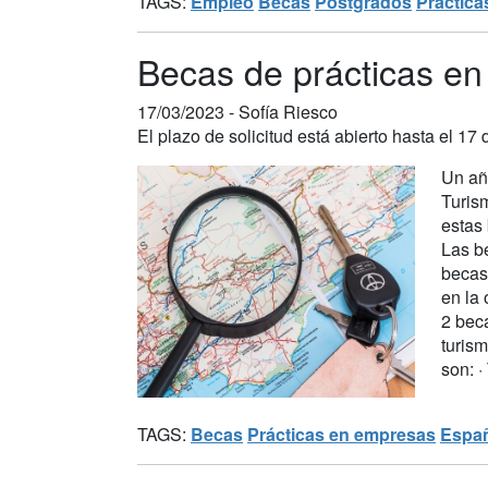
TAGS:
Empleo
Becas
Postgrados
Práctica
Becas de prácticas en 
17/03/2023 -
Sofía Riesco
El plazo de solicitud está abierto hasta el 17 d
Un añ
Turism
estas 
Las be
becas
en la 
2 beca
turis
son: ·
TAGS:
Becas
Prácticas en empresas
Espa