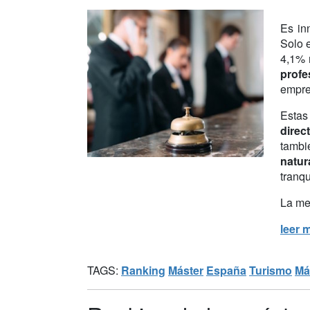
Es in
Solo 
4,1% 
profe
empre
Estas
direc
tambi
natur
tranqu
La mej
leer 
TAGS:
Ranking
Máster
España
Turismo
Má