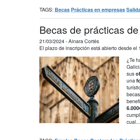
TAGS:
Becas
Prácticas en empresas
Salid
Becas de prácticas de 
21/03/2024 -
Ainara Cortés
El plazo de inscripción está abierto desde el 
¿Te h
Galici
sus
o
una
f
turís
becas
benef
6.00
cumpli
cual..