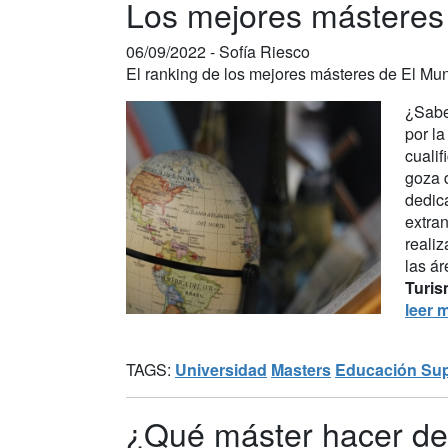
Los mejores másteres
06/09/2022 -
Sofía Riesco
El ranking de los mejores másteres de El Mu
¿Sabe
por la
cualif
goza 
dedic
extran
reali
las ár
Turi
leer 
TAGS:
Universidad
Masters
Educación Sup
¿Qué máster hacer de