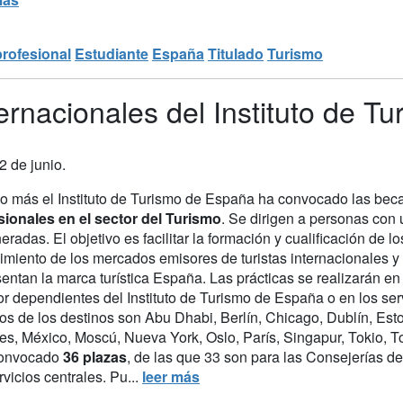
profesional
Estudiante
España
Titulado
Turismo
ernacionales del Instituto de 
2 de junio.
o más el Instituto de Turismo de España ha convocado las be
sionales en el sector del Turismo
. Se dirigen a personas con u
radas. El objetivo es facilitar la formación y cualificación de
miento de los mercados emisores de turistas internacionales y d
entan la marca turística España. Las prácticas se realizarán en
or dependientes del Instituto de Turismo de España o en los se
s de los destinos son Abu Dhabi, Berlín, Chicago, Dublín, Esto
s, México, Moscú, Nueva York, Oslo, París, Singapur, Tokio, Tor
convocado
36 plazas
, de las que 33 son para las Consejerías de 
rvicios centrales. Pu...
leer más