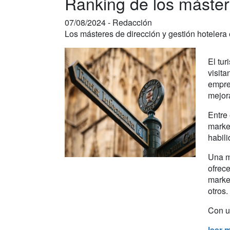
Ranking de los máste
07/08/2024 -
Redacción
Los másteres de dirección y gestión hotelera e
El tu
visita
empres
mejora
Entre 
market
habili
Una m
ofrece
market
otros.
Con un
leer 