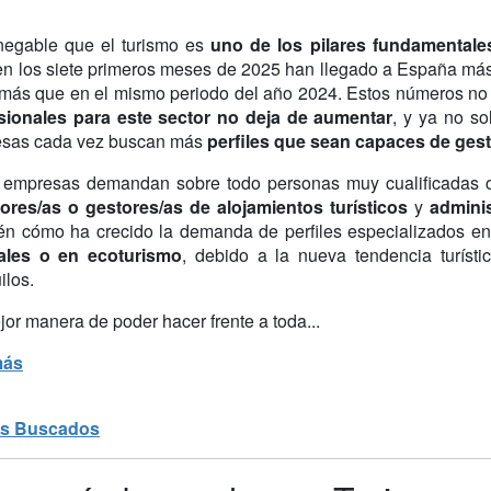
negable que el turismo es
uno de los pilares fundamentale
en los siete primeros meses de 2025 han llegado a España más 
más que en el mismo periodo del año 2024. Estos números no s
sionales para este sector no deja de aumentar
, y ya no so
sas cada vez buscan más
perfiles que sean capaces de ges
 empresas demandan sobre todo personas muy cualificadas
tores/as o gestores/as de alojamientos turísticos
y
admini
én cómo ha crecido la demanda de perfiles especializados e
ales o en ecoturismo
, debido a la nueva tendencia turíst
ilos.
or manera de poder hacer frente a toda...
más
s Buscados