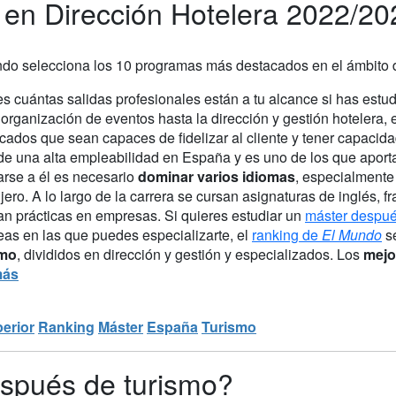
 en Dirección Hotelera 2022/20
ndo selecciona los 10 programas más destacados en el ámbito d
s cuántas salidas profesionales están a tu alcance si has est
 organización de eventos hasta la dirección y gestión hotelera, 
icados que sean capaces de fidelizar al cliente y tener capacida
de una alta empleabilidad en España y es uno de los que aport
arse a él es necesario
dominar varios idiomas
, especialmente 
jero. A lo largo de la carrera se cursan asignaturas de inglés, 
zan prácticas en empresas. Si quieres estudiar un
máster despué
eas en las que puedes especializarte, el
ranking de
El Mundo
se
smo
, divididos en dirección y gestión y especializados. Los
mejo
más
erior
Ranking
Máster
España
Turismo
spués de turismo?