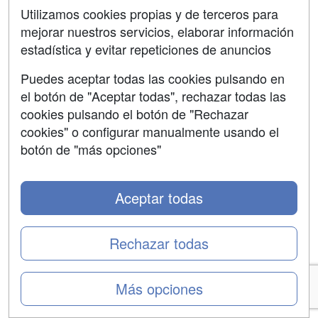
Utilizamos cookies propias y de terceros para
¿Cuánto cuesta un Máster en Prevención de Riesgos
Laborales?
mejorar nuestros servicios, elaborar información
Los mejores MBA del mundo según el ranking 2026 de
estadística y evitar repeticiones de anuncios
Financial Times
¿Máster en Psicología General Sanitaria o PIR? Qué
Puedes aceptar todas las cookies pulsando en
estudiar tras acabar Psicología
el botón de "Aceptar todas", rechazar todas las
Ranking de los másteres más buscados en Marketing
cookies pulsando el botón de "Rechazar
Digital en 2026
cookies" o configurar manualmente usando el
Ranking de los másteres habilitantes más buscados en
botón de "más opciones"
Ingeniería Industrial en 2026
Otras
Aceptar todas
Las 5 mejores aplicaciones de IA gratis para
estudiantes universitarios en 2026
Estas son las 25 profesiones que más crecerán en
Rechazar todas
España en 2026
Becas MEFP 2026-2027 para estudiar un máster
universitario
Más opciones
¿Cuánto cuesta un Máster en Prevención de Riesgos
Laborales?