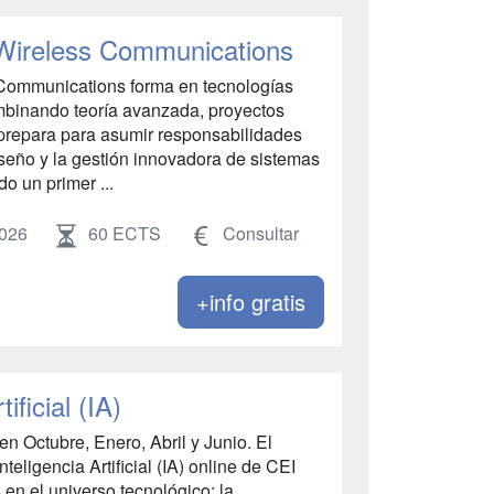
 Wireless Communications
s Communications forma en tecnologías
ombinando teoría avanzada, proyectos
te prepara para asumir responsabilidades
iseño y la gestión innovadora de sistemas
o un primer ...
2026
60 ECTS
Consultar
+info gratis
ificial (IA)
n Octubre, Enero, Abril y Junio. El
eligencia Artificial (IA) online de CEI
en el universo tecnológico: la