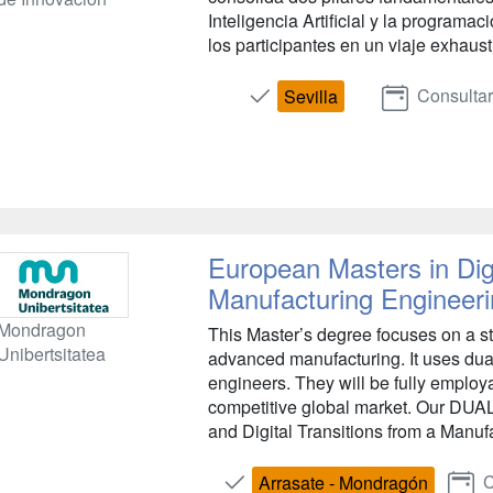
Inteligencia Artificial y la program
los participantes en un viaje exhaust
Consultar
Sevilla
European Masters in Dig
Manufacturing Engineer
Mondragon
This Master’s degree focuses on a st
Unibertsitatea
advanced manufacturing. It uses dual
engineers. They will be fully employa
competitive global market. Our DUAL
and Digital Transitions from a Manuf
C
Arrasate - Mondragón