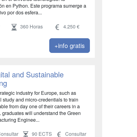
ación en Python. Este programa sumerge a
ivo por dos esfera...
360 Horas
4.250 €
+info gratis
ital and Sustainable
ing
rategic industry for Europe, such as
 study and micro-credentials to train
ble from day one of their careers in a
 graduates will understand the Green
acturing Enginee...
onsultar
90 ECTS
Consultar