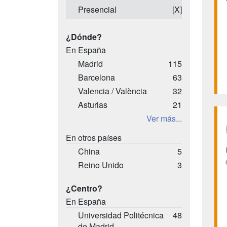
Presencial
[X]
¿Dónde?
En España
Madrid
115
Barcelona
63
Valencia / València
32
Asturias
21
Ver más...
En otros países
China
5
Reino Unido
3
¿Centro?
En España
Universidad Politécnica
48
de Madrid