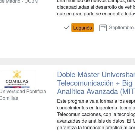
una multitud de nuevos campos, des
de Madrid - UC3M
discapacitadas al desarrollo de veh
que en gran parte se encuentra todav
Septiembre
Leganés
Doble Máster Universitar
Telecomunicación + Big 
Analítica Avanzada (MI
Universidad Pontificia
Comillas
Este programa va a formar a los espe
conocimientos en ingeniería, tecnol
Telecomunicaciones, con la tecnologí
avanzadas de análisis de datos. El 
garantiza la formación práctica al co