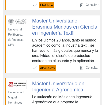
Orihuela (EPSO). El objetivo del Doble
Consultar
Elx-Elche
Máster en MIADRA es formar
profesionales versátiles y capaces de
desenvolverse de manera eficiente en
Máster Universitario
el ámbito de la Ingeniería Agron...
Erasmus Mundus en Ciencia
Universitat
en Ingeniería Textil
Politècnica
En los últimos 20 años, tanto el mundo
de València -
académico como la industria textil, se
UPV
han vuelto más globales que nunca y la
creatividad, el diseño de productos
centrado en el usuario y la aplicación,
la comprensión multicultural, el
Consultar
Alcoi-Alcoy
comportamiento empresarial y el
pensamiento de múltiples perspectivas
son vitales para ser líder en innovación.
Máster Universitario en
Además, los ...
Ingeniería Agronómica
Universidad
La titulación de Máster en Ingeniería
Miguel
Agronómica que propone la
Hernández