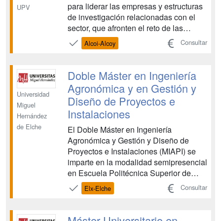
para liderar las empresas y estructuras
UPV
de investigación relacionadas con el
sector, que afronten el reto de las
nuevas competencias, y que ayuden a
Consultar
Alcoi-Alcoy
potenciar el desarrollo de nuevos
productos y a ser competitivos en el
renovado mercado textil. En el
Doble Máster en Ingeniería
desarrollo del máster colab...
Agronómica y en Gestión y
Universidad
Diseño de Proyectos e
Miguel
Instalaciones
Hernández
de Elche
El Doble Máster en Ingeniería
Agronómica y Gestión y Diseño de
Proyectos e Instalaciones (MIAPI) se
imparte en la modalidad semipresencial
en Escuela Politécnica Superior de
Orihuela (EPSO). El objetivo del Doble
Consultar
Elx-Elche
Máster en MIAPI es formar
profesionales versátiles y capaces de
desenvolverse de manera eficiente en
Máster Universitario en