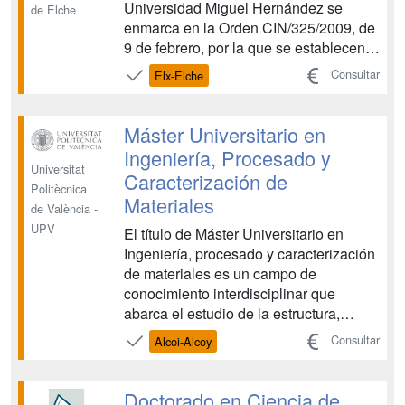
Universidad Miguel Hernández se
de Elche
enmarca en la Orden CIN/325/2009, de
9 de febrero, por la que se establecen
los requisitos para la verificación de los
Consultar
Elx-Elche
títulos universitarios oficiales que
habiliten para el ejercicio de la
profesión de Ingeniero
Máster Universitario en
Agrónomo.Teniendo en cuenta,
Ingeniería, Procesado y
además, la n...
Universitat
Caracterización de
Politècnica
Materiales
de València -
UPV
El título de Máster Universitario en
Ingeniería, procesado y caracterización
de materiales es un campo de
conocimiento interdisciplinar que
abarca el estudio de la estructura,
propiedades, procesado y aplicaciones
Consultar
Alcoi-Alcoy
de todo tipo de materiales; metálicos,
cerámicos, polímeros y biológicos. La
caracterización y procesado de
Doctorado en Ciencia de