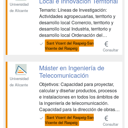
Local e Innovación Territorial
Universidad
Temario: Líneas de Investigación:
de Alicante
Actividades agropecuarias, territorio y
desarrollo local Comercio, territorio y
desarrollo local Industria, territorio y
desarrollo local Ordenación del
territorio y desarrollo sostenible
Sant Vicent del Raspeig-San
Población, territorio y desarrollo local
Vicente del Raspeig
Consultar
Turismo, territorio y desarrollo local ...
Máster en Ingeniería de
Telecomunicación
Universidad
Objetivos: Capacidad para proyectar,
de Alicante
calcular y diseñar productos, procesos
e instalaciones en todos los ámbitos de
la ingeniería de telecomunicación.
Capacidad para la dirección de obras e
instalaciones de sistemas de
Sant Vicent del Raspeig-San
telecomunicación, cumpliendo la
Vicente del Raspeig
Consultar