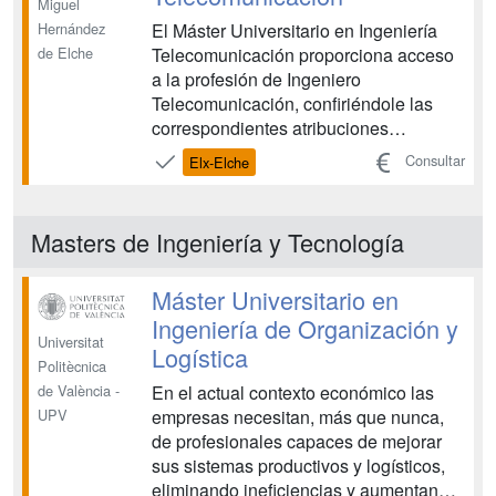
Miguel
El Máster Universitario en Ingeniería
Hernández
Telecomunicación proporciona acceso
de Elche
a la profesión de Ingeniero
Telecomunicación, confiriéndole las
correspondientes atribuciones
profesionales. Al finalizar los estudios,
Consultar
Elx-Elche
el alumno estará habilitado para
planificar, supervisar y dirigir Proyectos
de Telecomunicación, en su vertientes
Masters de Ingeniería y Tecnología
tanto técnicas como económ...
Máster Universitario en
Ingeniería de Organización y
Universitat
Logística
Politècnica
En el actual contexto económico las
de València -
empresas necesitan, más que nunca,
UPV
de profesionales capaces de mejorar
sus sistemas productivos y logísticos,
eliminando ineficiencias y aumentando