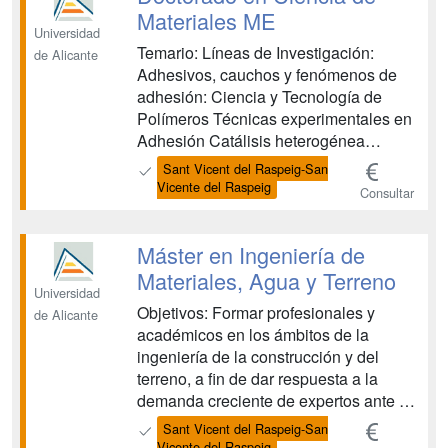
materiales engloba no solame...
Materiales ME
Universidad
Temario: Líneas de Investigación:
de Alicante
Adhesivos, cauchos y fenómenos de
adhesión: Ciencia y Tecnología de
Polímeros Técnicas experimentales en
Adhesión Catálisis heterogénea
Desarrollo de nuevas técnicas
Sant Vicent del Raspeig-San
analíticas basadas en nanopartículas
Vicente del Raspeig
Consultar
Descontaminación ambiental
Electroquímica de semiconductores:
Electroquímica de óxidos y
Máster en Ingeniería de
Fotoelectrónica ...
Materiales, Agua y Terreno
Universidad
Objetivos: Formar profesionales y
de Alicante
académicos en los ámbitos de la
ingeniería de la construcción y del
terreno, a fin de dar respuesta a la
demanda creciente de expertos ante el
aumento de la construcción de
Sant Vicent del Raspeig-San
infraestructuras y el interés por la
Vicente del Raspeig