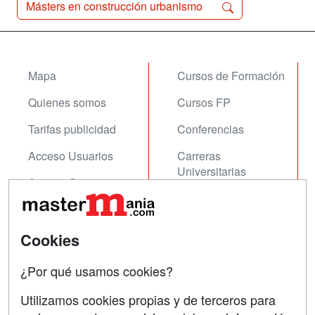
Másters en construcción urbanismo
Mapa
Cursos de Formación
Quienes somos
Cursos FP
Tarifas publicidad
Conferencias
Acceso Usuarios
Carreras
Universitarias
Acceso Centros
Oposiciones
SÍGUENOS EN:
Cookies
Contactar
Confidencialidad
¿Por qué usamos cookies?
Aviso legal
Utilizamos cookies propias y de terceros para