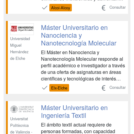
la productividad y la competitividad. La
Consultar
Alcoi-Alcoy
Ingeniería en Organización y Logística
es una especialidad que se distingue
de otras titulaciones porque
Máster Universitario en
proporciona habil...
Nanociencia y
Universidad
Nanotecnología Molecular
Miguel
El Máster en Nanociencia y
Hernández
Nanotecnología Molecular responde al
de Elche
perfil académico e investigador a través
de una oferta de asignaturas en áreas
científicas y tecnológicas de interés
actual como son la Electrónica
Consultar
Elx-Elche
Molecular, el Nanomagnetismo y la
Espintrónica Molecular, la Química
Supramolecular, la Física de
Máster Universitario en
Superficies, o la Ciencia de los
Ingeniería Textil
Materia...
Universitat
El ámbito textil actual requiere de
Politècnica
personas formadas, con capacidad
de València -