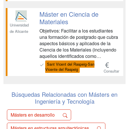
normativa vigente, asegurando la
calidad del servicio. Capacidad para
dirigir, planificar y supervisar equ...
Máster en Ciencia de
Materiales
Universidad
Objetivos: Facilitar a los estudiantes
de Alicante
una formación de postgrado que cubra
aspectos básicos y aplicados de la
Ciencia de los Materiales (incluyendo
aquellos identificados como
nanomateriales). Formar doctores en el
Sant Vicent del Raspeig-San
área de la Ciencia de los Materiales
Vicente del Raspeig
Consultar
que puedan desarrollar su actividad
profesional en investigación, en el
sector industrial o en docencia. ...
Búsquedas Relacionadas con Másters en
Ingeniería y Tecnología
Másters en desarrollo
Másters en estructuras arquitectónicas