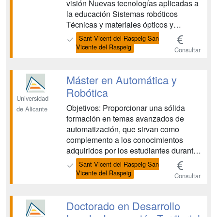
visión Nuevas tecnologías aplicadas a
la educación Sistemas robóticos
Técnicas y materiales ópticos y
holográficos aplicados a las ciencias y
Sant Vicent del Raspeig-San
las tecnologías ...
Vicente del Raspeig
Consultar
Máster en Automática y
Robótica
Universidad
Objetivos: Proporcionar una sólida
de Alicante
formación en temas avanzados de
automatización, que sirvan como
complemento a los conocimientos
adquiridos por los estudiantes durante
el título de Grado y les prepare tanto
Sant Vicent del Raspeig-San
para iniciarse en la investigación
Vicente del Raspeig
Consultar
científica como para desarrollarse en
empresas de alta especialización.
Proporcionar al estudiante una
Doctorado en Desarrollo
orientación ...