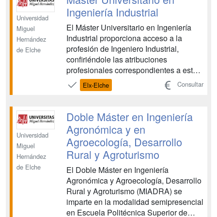
el ámbito de la Ingeniería Agronómic...
Ingeniería Industrial
Universidad
El Máster Universitario en Ingeniería
Miguel
Industrial proporciona acceso a la
Hernández
profesión de Ingeniero Industrial,
de Elche
confiriéndole las atribuciones
profesionales correspondientes a esta
demandada profesión. El objetivo del
Consultar
Elx-Elche
Máster en Ingeniería Industrial es
completar los estudios de Grado en
Ingeniería Industrial u otros grados de
Doble Máster en Ingeniería
la familia de la Ingeni...
Agronómica y en
Universidad
Agroecología, Desarrollo
Miguel
Rural y Agroturismo
Hernández
de Elche
El Doble Máster en Ingeniería
Agronómica y Agroecología, Desarrollo
Rural y Agroturismo (MIADRA) se
imparte en la modalidad semipresencial
en Escuela Politécnica Superior de