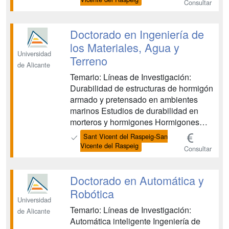
Consultar
gestión ambiental de los recursos
hídricos en relación con el terreno y las
estructuras. La formación de
Doctorado en Ingeniería de
profesiona...
los Materiales, Agua y
Universidad
Terreno
de Alicante
Temario: Líneas de Investigación:
Durabilidad de estructuras de hormigón
armado y pretensado en ambientes
marinos Estudios de durabilidad en
morteros y hormigones Hormigones
conductores multifuncionales
Sant Vicent del Raspeig-San
Hormigones ecológicos Ingreso y
Vicente del Raspeig
Consultar
transporte de iones a través del
hormigón Investigaciones en suelo y
terreno Los sistemas de información
Doctorado en Automática y
geográfica y...
Robótica
Universidad
Temario: Líneas de Investigación:
de Alicante
Automática inteligente Ingeniería de