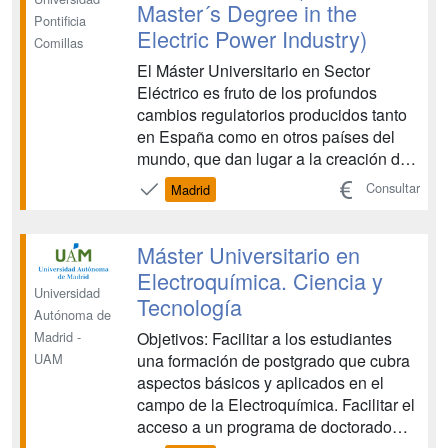
Master´s Degree in the
Pontificia
Electric Power Industry)
Comillas
El Máster Universitario en Sector
Eléctrico es fruto de los profundos
cambios regulatorios producidos tanto
en España como en otros países del
mundo, que dan lugar a la creación de
mercados organizados de electricidad y
Consultar
Madrid
la necesidad de diseñar o adaptar la
regulación de los negocios a los
nuevos retos que se les plantean. Es
Máster Universitario en
una importante necesida...
Electroquímica. Ciencia y
Universidad
Tecnología
Autónoma de
Objetivos: Facilitar a los estudiantes
Madrid -
una formación de postgrado que cubra
UAM
aspectos básicos y aplicados en el
campo de la Electroquímica. Facilitar el
acceso a un programa de doctorado