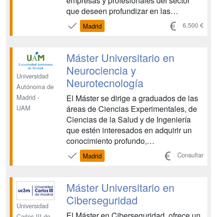
empresas y profesionales del sector
que deseen profundizar en las
aplicaciones de la Inteligencia Artificial
6.500 €
Madrid
(IA) en el ámbito de la comunicación y
los medios de comunicación. Este
máster tiene como objetivo principal
Máster Universitario en
proporcionar a los participante...
Neurociencia y
Universidad
Neurotecnología
Autónoma de
El Máster se dirige a graduados de las
Madrid -
áreas de Ciencias Experimentales, de
UAM
Ciencias de la Salud y de Ingeniería
que estén interesados en adquirir un
conocimiento profundo,
multidisciplinario y actual del Sistema
Consultar
Madrid
Nervioso y de las tecnologías usadas
para intervenir sobre él. El plan de
estudios está diseñado con el objetivo
Máster Universitario en
de impartir una formaci...
Ciberseguridad
Universidad
El Máster en Ciberseguridad, ofrece un
Carlos III de