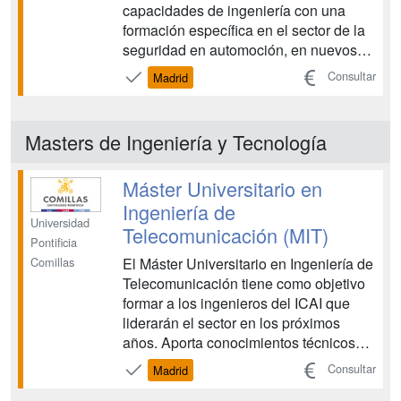
capacidades de ingeniería con una
formación específica en el sector de la
seguridad en automoción, en nuevos
sistemas de propulsión y aspectos
Consultar
Madrid
ligados a movilidad sostenible con
especial enfasis en el mundo de la
competición Se obtiene formación en
Masters de Ingeniería y Tecnología
simulación del comporat...
Máster Universitario en
Ingeniería de
Universidad
Telecomunicación (MIT)
Pontificia
El Máster Universitario en Ingeniería de
Comillas
Telecomunicación tiene como objetivo
formar a los ingenieros del ICAI que
liderarán el sector en los próximos
años. Aporta conocimientos técnicos
con formación generalista aplicable a
Consultar
Madrid
muchos sectores industriales y