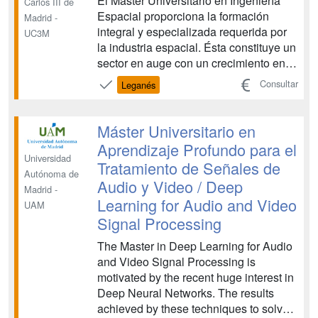
El Máster Universitario en Ingeniería
Carlos III de
Espacial proporciona la formación
Madrid -
integral y especializada requerida por
UC3M
la industria espacial. Ésta constituye un
sector en auge con un crecimiento en
Europa y en España de casi un 10%
Consultar
Leganés
anual en la última década. El mercado
laboral de esta industria es dinámico,
con una gran demanda de máster en
Máster Universitario en
ingeniería, en ...
Aprendizaje Profundo para el
Universidad
Tratamiento de Señales de
Autónoma de
Audio y Video / Deep
Madrid -
Learning for Audio and Video
UAM
Signal Processing
The Master in Deep Learning for Audio
and Video Signal Processing is
motivated by the recent huge interest in
Deep Neural Networks. The results
achieved by these techniques to solve