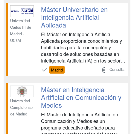
empresariales, a través de una
formación práctica en la que el
Máster Universitario en
estudiante es el actor principa...
Inteligencia Artificial
Universidad
Aplicada
Carlos III de
El Máster en Inteligencia Artificial
Madrid -
Aplicada proporciona conocimientos y
UC3M
habilidades para la concepción y
desarrollo de soluciones basadas en
Inteligencia Artificial (IA) en los sectores
más relevantes, con una clara
Consultar
Madrid
orientación profesional para un sector
donde las necesidades laborales de
profesionales en estas tecnologías son
Máster en Inteligencia
muy altas. En la...
Artificial en Comunicación y
Universidad
Medios
Complutense
El Máster de Inteligencia Artificial en
de Madrid
Comunicación y Medios es un
programa educativo diseñado para