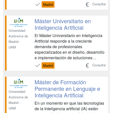
problems related to automatic analysis
Consultar
Madrid
of acoustic and visual signals have
largely exceeded the results achieved
by previous techniques, which has
Máster Universitario en
meant an unprecedente...
Inteligencia Artificial
Universidad
El Máster Universitario en Inteligencia
Autónoma de
Artificial responde a la creciente
Madrid -
demanda de profesionales
UAM
especializados en el diseño, desarrollo
e implementación de soluciones
basadas en inteligencia artificial. El
Consultar
Madrid
auge de esta tecnología genera una
necesidad acuciante de expertos
capacitados, tanto en el sector
Máster de Formación
académico como en el industrial, para
Permanente en Lenguaje e
abo...
Universidad
Inteligencia Artificial
Autónoma de
En un momento en que las tecnologías
Madrid -
de la Inteligencia artificial (IA) están
UAM