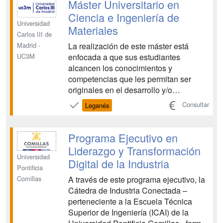
seguridad en automoción, así como en
Máster Universitario en
nuevos si...
Ciencia e Ingeniería de
Universidad
Materiales
Carlos III de
La realización de este máster está
Madrid -
enfocada a que sus estudiantes
UC3M
alcancen los conocimientos y
competencias que les permitan ser
originales en el desarrollo y/o
aplicación de ideas para la resolución
Consultar
Leganés
de problemas relacionados con el
diseño, procesado, caracterización y
comportamiento en servicio de los
Programa Ejecutivo en
materiales. Su objetivo principal es
Liderazgo y Transformación
capacitar...
Universidad
Digital de la Industria
Pontificia
A través de este programa ejecutivo, la
Comillas
Cátedra de Industria Conectada –
perteneciente a la Escuela Técnica
Superior de Ingeniería (ICAI) de la