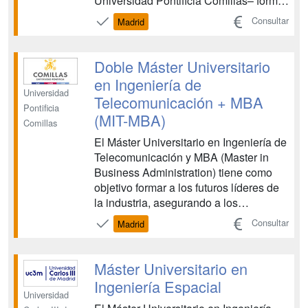
Universidad Pontificia Comillas– forma
a los líderes y profesionales en las más
Consultar
Madrid
vanguardistas aptitudes de liderazgo y
transformación digital. La
transformación digital no es una
Doble Máster Universitario
tendencia, es visión, es est...
en Ingeniería de
Universidad
Telecomunicación + MBA
Pontificia
(MIT-MBA)
Comillas
El Máster Universitario en Ingeniería de
Telecomunicación y MBA (Master in
Business Administration) tiene como
objetivo formar a los futuros líderes de
la industria, asegurando a los
estudiantes una carrera brillante en
Consultar
Madrid
cualquier organización que lleve a cabo
grandes proyectos industriales en un
entorno internacional. El programa
Máster Universitario en
combina la tradi...
Ingeniería Espacial
Universidad