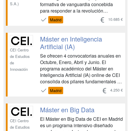
formativa de vanguardia concebida
S.A.)
para responder a la revolución
tecnológica actual. Este programa
10.685 €
Madrid
proporciona una preparación
transversal, profunda e innovadora que
unifica la gestión de las TIC, el
Máster en Inteligencia
potencial transformador de la
Artificial (IA)
Inteligencia Artifici...
CEI Centro
Se ofrecen 4 convocatorias anuales en
de Estudios
Octubre, Enero, Abril y Junio. El
de
programa académico del Máster en
Innovación
Inteligencia Artificial (IA) online de CEI
consolida dos pilares fundamentales en
el universo tecnológico: la Inteligencia
4.250 €
Madrid
Artificial y la programación en Python.
Este programa sumerge a los
participantes en un viaje exhaustivo por
Máster en Big Data
dos esfera...
El Máster en Big Data de CEI en Madrid
CEI Centro
es un programa intensivo diseñado
de Estudios