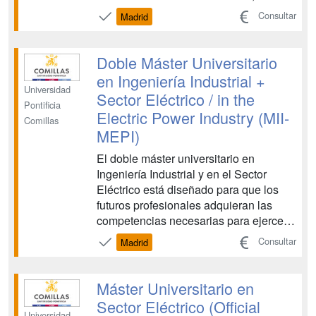
tecnología específica de big data y las
Consultar
Madrid
técnicas avanzadas de análisis de
datos. El Máster en Big Data de
Comillas ICAI garantiza la formación
Doble Máster Universitario
práctica al contar con un grupo de e...
en Ingeniería Industrial +
Universidad
Sector Eléctrico / in the
Pontificia
Electric Power Industry (MII-
Comillas
MEPI)
El doble máster universitario en
Ingeniería Industrial y en el Sector
Eléctrico está diseñado para que los
futuros profesionales adquieran las
competencias necesarias para ejercer
como Ingeniero Industrial y completar
Consultar
Madrid
su formación con unos conocimientos
profundos en los aspectos económicos,
regulatorios y tecnológicos de las
Máster Universitario en
nuevas áreas del negoci...
Sector Eléctrico (Official
Universidad