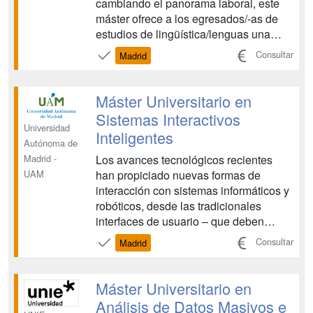
cambiando el panorama laboral, este
máster ofrece a los egresados/-as de
estudios de lingüística/lenguas una
formación en conocimientos y
Consultar
Madrid
competencias del ámbito de las
tecnologías del lenguaje (corpus,
lingüística computacional, lenguajes de
Máster Universitario en
etiquetado, etc.) para incorp...
Sistemas Interactivos
Universidad
Inteligentes
Autónoma de
Los avances tecnológicos recientes
Madrid -
han propiciado nuevas formas de
UAM
interacción con sistemas informáticos y
robóticos, desde las tradicionales
interfaces de usuario – que deben
diseñarse asegurando su usabilidad y
Consultar
Madrid
accesibilidad – a la interacción basada
en lenguaje natural, chatbots, realidad
aumentada y virtual, a través de
Máster Universitario en
dispositivos móviles, y ...
Análisis de Datos Masivos e