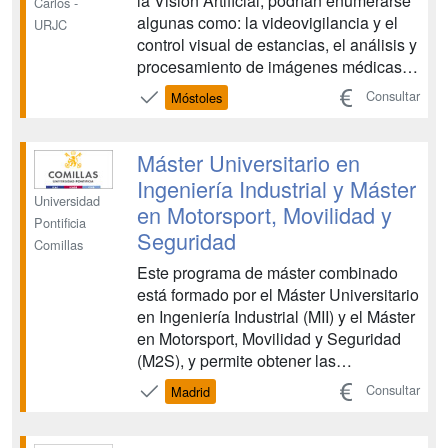
la Visión Artificial, podrían enumerarse
Carlos -
algunas como: la videovigilancia y el
URJC
control visual de estancias, el análisis y
procesamiento de imágenes médicas,
la inspección automática, la
Consultar
Móstoles
interpretación de imágenes de satélites,
verificación visual de cheques
bancarios, aplicaciones biométricas,
Máster Universitario en
desarrollo de i...
Ingeniería Industrial y Máster
Universidad
en Motorsport, Movilidad y
Pontificia
Seguridad
Comillas
Este programa de máster combinado
está formado por el Máster Universitario
en Ingeniería Industrial (MII) y el Máster
en Motorsport, Movilidad y Seguridad
(M2S), y permite obtener las
capacidades generalistas del Ingeniero
Consultar
Madrid
Industrial, a la vez que se adquiere una
formación específica en el sector de la