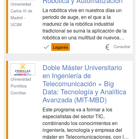
Robótica y Automatización
Universidad
La robótica vive en nuestros días un
Carlos III de
periodo de auge, en el que a la
Madrid -
madurez de la robótica industrial
UC3M
tradicional se suma la aplicación de la
robótica en una multitud de nuevos
campos, desde la asistencia a
Consultar
Leganés
personas discapacitadas al desarrollo
de vehículos autónomos. Esta nueva
robótica, que en gran parte se
Doble Máster Universitario
encuentra todavía en fase de
en Ingeniería de
investiga...
Universidad
Telecomunicación + Big
Pontificia
Data: Tecnología y Analítica
Comillas
Avanzada (MIT-MBD)
Este programa va a formar a los
especialistas del sector TIC,
combinando los conocimientos en
ingeniería, tecnología y empresa del
máster en Telecomunicaciones, con la