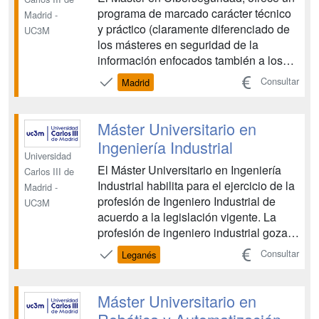
programa de marcado carácter técnico
Madrid -
y práctico (claramente diferenciado de
UC3M
los másteres en seguridad de la
información enfocados también a los
aspectos organizativos, administrativos
Consultar
Madrid
y legales), y en su desarrollo se aplica
una metodología didáctica basada en
clases presenciales, seminarios
Máster Universitario en
especializados, co...
Ingeniería Industrial
Universidad
El Máster Universitario en Ingeniería
Carlos III de
Industrial habilita para el ejercicio de la
Madrid -
profesión de Ingeniero Industrial de
UC3M
acuerdo a la legislación vigente. La
profesión de ingeniero industrial goza
de una gran tradición y reconocimiento
Consultar
Leganés
en nuestro país. Las competencias del
Ingeniero Industrial para integrar las
diferentes tecnologías industriales,...
Máster Universitario en