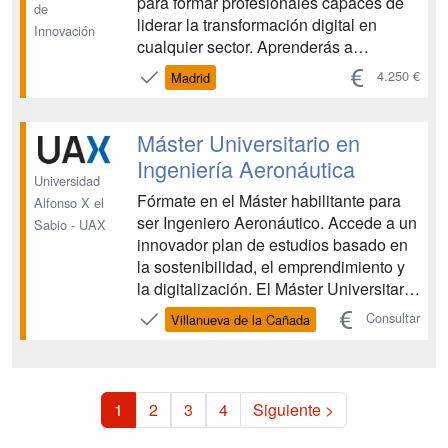
para formar profesionales capaces de
de
liderar la transformación digital en
Innovación
cualquier sector. Aprenderás a
gestionar, analizar y visualizar grandes
4.250 €
Madrid
volúmenes de datos, utilizando las
herramientas y tecnologías más
avanzadas del mercado para tomar
Máster Universitario en
decisiones estratégicas basadas ...
Ingeniería Aeronáutica
Universidad
Fórmate en el Máster habilitante para
Alfonso X el
ser Ingeniero Aeronáutico. Accede a un
Sabio - UAX
innovador plan de estudios basado en
la sostenibilidad, el emprendimiento y
la digitalización. El Máster Universitario
en Ingeniería Aeronáutica de UAX
Consultar
Villanueva de la Cañada
ofrece amplias oportunidades para la
investigación, la colaboración, el
estudio y también la diversión. Además,
es una...
1
2
3
4
Siguiente >