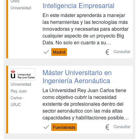
UNIE
Inteligencia Empresarial
Universidad
En este máster aprenderás a manejar
las herramientas y las tecnologías más
innovadoras y necesarias para abordar
cualquier aspecto de un proyecto Big
Data. No solo en cuanto a su
arquitectura y análisis, también a cómo
Consultar
Madrid
aplicarlo en la toma de decisiones.
Además, el carácter multidisciplinar y
altamente técnico de este programa te
Máster Universitario en
ayudará a desa...
Ingeniería Aeronáutica
Universidad
La Universidad Rey Juan Carlos tiene
Rey Juan
como objetivo cubrir la necesidad
Carlos -
existente de profesionales dentro del
URJC
sector aeronáutico con las más altas
capacidades y habilitaciones posibles
dentro del marco de una profesión
Consultar
Fuenlabrada
regulada, ya que la presente
proposición de Máster Universitario en