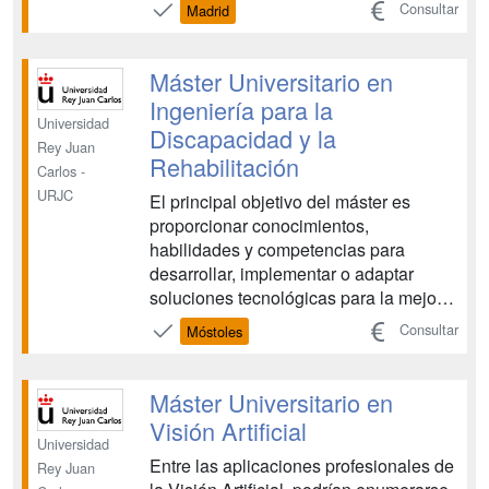
como el de Electroquímica. Ciencia y
Consultar
Madrid
Tecnología (ECyT) con las suficientes
garantías de formación básica y
aplicada en el campo de la
Máster Universitario en
Electroquímica para que el estudiante
Ingeniería para la
de...
Universidad
Discapacidad y la
Rey Juan
Rehabilitación
Carlos -
URJC
El principal objetivo del máster es
proporcionar conocimientos,
habilidades y competencias para
desarrollar, implementar o adaptar
soluciones tecnológicas para la mejora
de la independencia de las personas
Consultar
Móstoles
con discapacidad. Para ello, el plan de
estudios integra una formación
especializada y multidisciplinar en
Máster Universitario en
técnicas y tecnologías para el apoyo ...
Visión Artificial
Universidad
Entre las aplicaciones profesionales de
Rey Juan