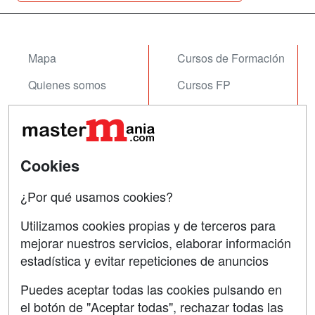
Mapa
Cursos de Formación
Quienes somos
Cursos FP
Tarifas publicidad
Conferencias
Acceso Usuarios
Carreras
Universitarias
Cookies
Acceso Centros
Oposiciones
¿Por qué usamos cookies?
SÍGUENOS EN:
Contactar
Utilizamos cookies propias y de terceros para
mejorar nuestros servicios, elaborar información
Confidencialidad
estadística y evitar repeticiones de anuncios
Aviso legal
Puedes aceptar todas las cookies pulsando en
Copyleft
el botón de "Aceptar todas", rechazar todas las