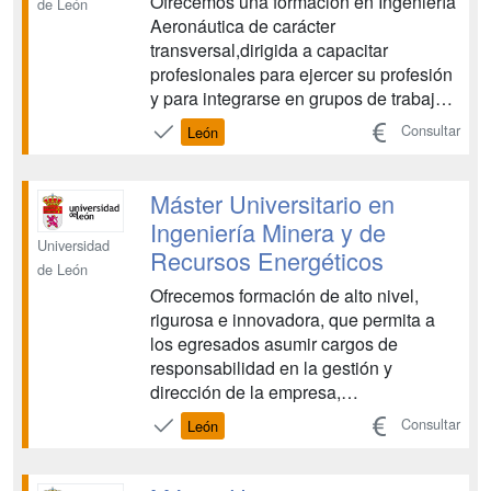
Ofrecemos una formación en Ingeniería
de León
Aeronáutica de carácter
transversal,dirigida a capacitar
profesionales para ejercer su profesión
y para integrarse en grupos de trabajo
multidisciplinares, mostrando actitudes
Consultar
León
éticas y responsables, de respeto a las
personas, al entorno social y al medio
ambiente....
Máster Universitario en
Ingeniería Minera y de
Universidad
Recursos Energéticos
de León
Ofrecemos formación de alto nivel,
rigurosa e innovadora, que permita a
los egresados asumir cargos de
responsabilidad en la gestión y
dirección de la empresa,
preferentemente en industrias y
Consultar
León
explotaciones mineras y energéticas....