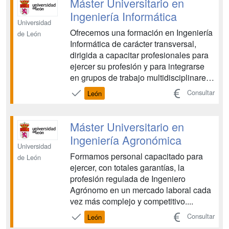
Máster Universitario en
Ingeniería Informática
Universidad
Ofrecemos una formación en Ingeniería
de León
Informática de carácter transversal,
dirigida a capacitar profesionales para
ejercer su profesión y para integrarse
en grupos de trabajo multidisciplinares,
mostrando actitudes éticas y
Consultar
León
responsables, de respeto a las
personas, al entorno social y al medio
ambiente....
Máster Universitario en
Ingeniería Agronómica
Universidad
Formamos personal capacitado para
de León
ejercer, con totales garantías, la
profesión regulada de Ingeniero
Agrónomo en un mercado laboral cada
vez más complejo y competitivo....
Consultar
León