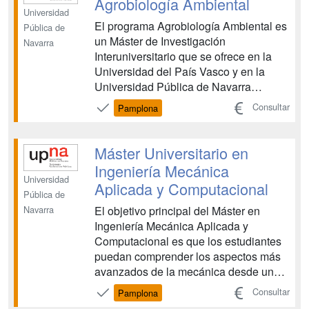
Agrobiología Ambiental
Universidad
El programa Agrobiología Ambiental es
Pública de
un Máster de Investigación
Navarra
Interuniversitario que se ofrece en la
Universidad del País Vasco y en la
Universidad Pública de Navarra
ininterrumpidamente desde el curso
Consultar
Pamplona
2006/07. El Máster capacita a los
egresados en la práctica profesional y
la investigación en el campo de la
Máster Universitario en
Agricultura y el Medio Ambiente y les...
Ingeniería Mecánica
Universidad
Aplicada y Computacional
Pública de
El objetivo principal del Máster en
Navarra
Ingeniería Mecánica Aplicada y
Computacional es que los estudiantes
puedan comprender los aspectos más
avanzados de la mecánica desde un
punto de vista general y su aplicación
Consultar
Pamplona
en la concepción y desarrollo de