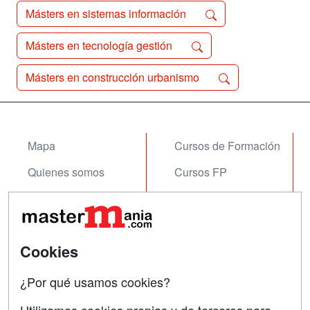
Másters en sistemas información
Másters en tecnología gestión
Másters en construcción urbanismo
Mapa
Cursos de Formación
Quienes somos
Cursos FP
Tarifas publicidad
Conferencias
Acceso Usuarios
Carreras
Universitarias
Cookies
Acceso Centros
Oposiciones
¿Por qué usamos cookies?
SÍGUENOS EN:
Contactar