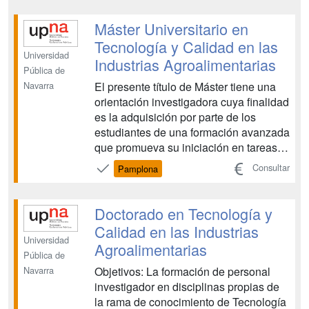
nuevos sistemas mecánicos mediante
la aplicación de nuevas tecnologías de
Máster Universitario en
diseño y de modernas metodologí...
Tecnología y Calidad en las
Universidad
Industrias Agroalimentarias
Pública de
El presente título de Máster tiene una
Navarra
orientación investigadora cuya finalidad
es la adquisición por parte de los
estudiantes de una formación avanzada
que promueva su iniciación en tareas
investigadoras....
Consultar
Pamplona
Doctorado en Tecnología y
Calidad en las Industrias
Universidad
Agroalimentarias
Pública de
Objetivos: La formación de personal
Navarra
investigador en disciplinas propias de
la rama de conocimiento de Tecnología