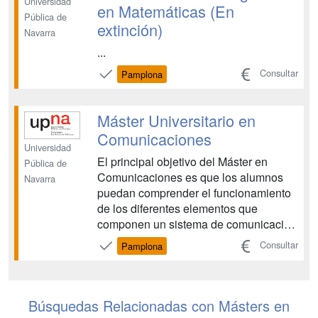
Universidad
en Matemáticas (En
Pública de
extinción)
Navarra
...
Consultar
Pamplona
Máster Universitario en
Comunicaciones
Universidad
El principal objetivo del Máster en
Pública de
Comunicaciones es que los alumnos
Navarra
puedan comprender el funcionamiento
de los diferentes elementos que
componen un sistema de comunicación
completo, hasta el punto de ser
Consultar
Pamplona
capaces de realizar propuestas
novedosas tanto a nivel de sistema,
proponiendo nuevas configuraciones,
como a nivel de elementos, aplicando
Búsquedas Relacionadas con Másters en
nuev...