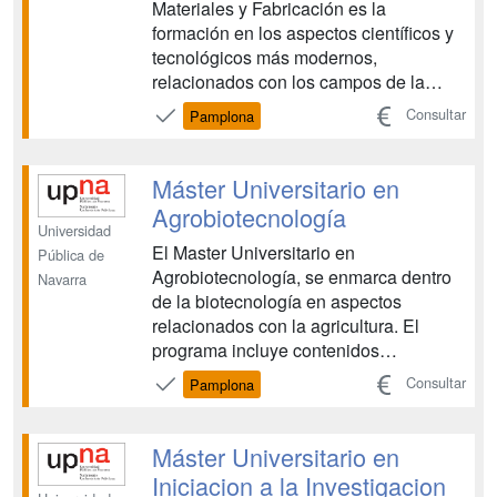
Materiales y Fabricación es la
formación en los aspectos científicos y
tecnológicos más modernos,
relacionados con los campos de la
Ingeniería de Fabricación y Tecnologías
Consultar
Pamplona
de Materiales, a través del estudio,
verificación, análisis y simulación de
procesos y sistemas de producción
Máster Universitario en
industrial, y de la ciencia,...
Agrobiotecnología
Universidad
El Master Universitario en
Pública de
Agrobiotecnología, se enmarca dentro
Navarra
de la biotecnología en aspectos
relacionados con la agricultura. El
programa incluye contenidos
metodológicos y fundamentales
Consultar
Pamplona
necesarios para la comprensión de las
técnicas biotecnológicas que se aplican
en agricultura y el conocimiento de la
Máster Universitario en
relación de las plantas con su
Iniciacion a la Investigacion
entorno....