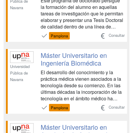
Este programa de doctorado persigue
Pública de
la formación del alumno en aquellas
Navarra
tareas de investigación que le permitan
elaborar y presentar una Tesis Doctoral
de calidad dentro de una línea de
investigación de Ingeniería de
Consultar
Pamplona
Fabricación y de Materiales....
Máster Universitario en
Ingeniería Biomédica
Universidad
El desarrollo del conocimiento y la
Pública de
práctica médica vienen asociados a la
Navarra
tecnología desde su comienzo. En las
últimas décadas la incorporación de la
tecnología en el ámbito médico ha
crecido de forma explosiva, propiciada
Consultar
Pamplona
por los avances en las tecnologías
electrónica, informática, de
radiofrecuencias, nuclear, genética, de
Máster Universitario en
nuevos materiales, tele...