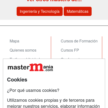
Ingeniería y Tecnología
Matemáticas
Mapa
Cursos de Formación
Quienes somos
Cursos FP
Tarifas publicidad
Conferencias
Acceso Usuarios
Carreras
Universitarias
Acceso Centros
Cookies
Oposiciones
¿Por qué usamos cookies?
SÍGUENOS EN:
Contactar
Utilizamos cookies propias y de terceros para
mejorar nuestros servicios, elaborar información
Confidencialidad