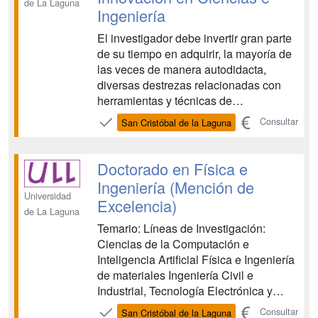
de La Laguna
Ingeniería
El investigador debe invertir gran parte
de su tiempo en adquirir, la mayoría de
las veces de manera autodidacta,
diversas destrezas relacionadas con
herramientas y técnicas de
investigación de carácter general y que
Consultar
San Cristóbal de la Laguna
no se adquieren en los estudios de
grado. Una adecuada formación en
estos aspectos, que es lo que propone
Doctorado en Física e
esta nueva titulación de má...
Ingeniería (Mención de
Universidad
Excelencia)
de La Laguna
Temario: Líneas de Investigación:
Ciencias de la Computación e
Inteligencia Artificial Física e Ingeniería
de materiales Ingeniería Civil e
Industrial, Tecnología Electrónica y
Comunicaciones Ingeniería de
Consultar
San Cristóbal de la Laguna