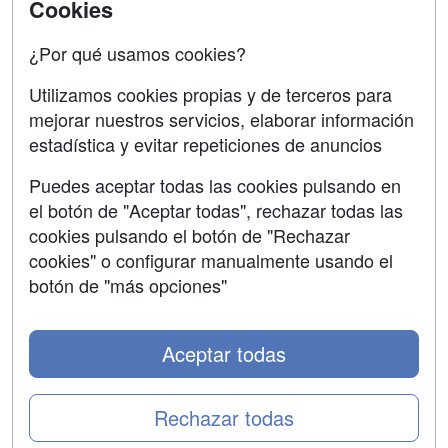
Cookies
Acceso Centros
Oposiciones
¿Por qué usamos cookies?
SÍGUENOS EN:
Contactar
Utilizamos cookies propias y de terceros para
mejorar nuestros servicios, elaborar información
Confidencialidad
estadística y evitar repeticiones de anuncios
Aviso legal
Puedes aceptar todas las cookies pulsando en
Copyleft
el botón de "Aceptar todas", rechazar todas las
cookies pulsando el botón de "Rechazar
cookies" o configurar manualmente usando el
botón de "más opciones"
Grupo formazion:
Aceptar todas
Rechazar todas