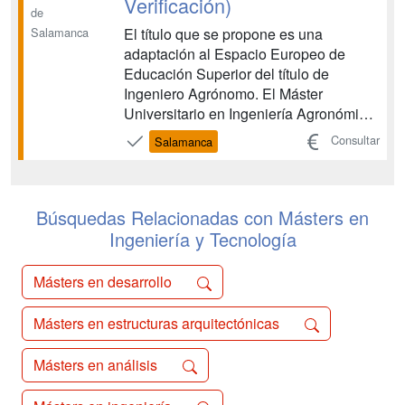
Verificación)
de
El título que se propone es una
Salamanca
adaptación al Espacio Europeo de
Educación Superior del título de
Ingeniero Agrónomo. El Máster
Universitario en Ingeniería Agronómica,
está regulado por la Orden
Consultar
Salamanca
CIN/325/2009, publicada en BOE de
fecha 9 de febrero de 2009 y otorga las
competencias de la profesión de
Ingeniero Agrónomo. La profesión está
Búsquedas Relacionadas con Másters en
regulada ...
Ingeniería y Tecnología
Másters en desarrollo
Másters en estructuras arquitectónicas
Másters en análisis