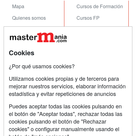
Mapa
Cursos de Formación
Quienes somos
Cursos FP
Tarifas publicidad
Conferencias
Acceso Usuarios
Carreras
Universitarias
Cookies
Acceso Centros
Oposiciones
¿Por qué usamos cookies?
SÍGUENOS EN:
Contactar
Utilizamos cookies propias y de terceros para
mejorar nuestros servicios, elaborar información
Confidencialidad
estadística y evitar repeticiones de anuncios
Aviso legal
Puedes aceptar todas las cookies pulsando en
Copyleft
el botón de "Aceptar todas", rechazar todas las
cookies pulsando el botón de "Rechazar
cookies" o configurar manualmente usando el