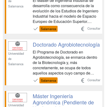
El Máster de Ingeniería Industrial se
de
desarrolla como consecuencia de la
Salamanca
evolución de los Estudios de Ingeniero
Industrial hacia el modelo de Espacio
Europeo de Educación Superior.
Supone la ampliación formativa de los
Consultar
Salamanca
estudios de Grado de la familia de
Ingeniería Industrial, profundizando en
una formación generalista y
Doctorado Agrobiotecnología
multidisciplinar. La U...
El Programa de Doctorado en
Universidad
Agrobiotecnología, se enmarca dentro
de
de la Biotecnología y, más
Salamanca
concretamente, se ocupa de todos
aquellos aspectos cuyo campo de
aplicación es la Agricultura. El
Consultar
Salamanca
programa centra su principal interés en
los fundamentos metodológicos y de
investigación básica, necesarios para
Máster Ingeniería
la comprensión de las técnicas
Agronómica (Pendiente de
biotecnológicas ...
Universidad