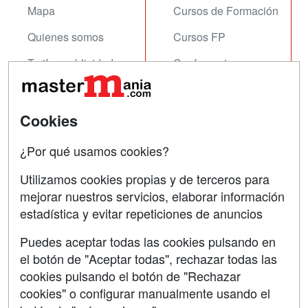
Mapa
Cursos de Formación
Quienes somos
Cursos FP
Tarifas publicidad
Conferencias
Acceso Usuarios
Carreras
Universitarias
Acceso Centros
Cookies
Oposiciones
¿Por qué usamos cookies?
SÍGUENOS EN:
Contactar
Utilizamos cookies propias y de terceros para
mejorar nuestros servicios, elaborar información
Confidencialidad
estadística y evitar repeticiones de anuncios
Aviso legal
Puedes aceptar todas las cookies pulsando en
Copyleft
el botón de "Aceptar todas", rechazar todas las
cookies pulsando el botón de "Rechazar
cookies" o configurar manualmente usando el