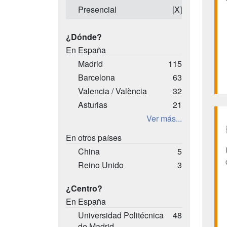
Presencial
[X]
¿Dónde?
En España
Madrid
115
Barcelona
63
Valencia / València
32
Asturias
21
Ver más...
En otros países
China
5
Reino Unido
3
¿Centro?
En España
Universidad Politécnica
48
de Madrid