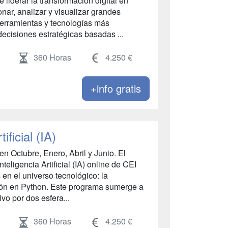
 liderar la transformación digital en
nar, analizar y visualizar grandes
herramientas y tecnologías más
cisiones estratégicas basadas ...
360 Horas
4.250 €
+info gratis
ificial (IA)
n Octubre, Enero, Abril y Junio. El
eligencia Artificial (IA) online de CEI
en el universo tecnológico: la
ación en Python. Este programa sumerge a
ivo por dos esfera...
360 Horas
4.250 €