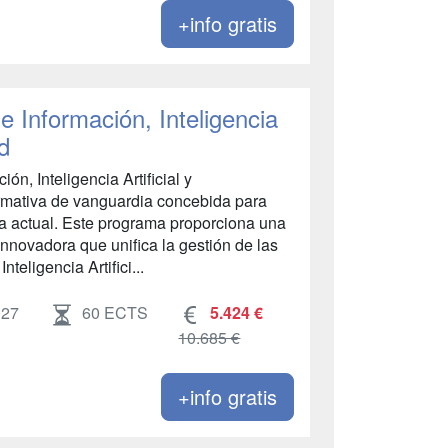
+info gratis
 Información, Inteligencia
ad
ón, Inteligencia Artificial y
rmativa de vanguardia concebida para
ca actual. Este programa proporciona una
innovadora que unifica la gestión de las
nteligencia Artifici...
027
60 ECTS
5.424 €
10.685 €
+info gratis