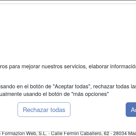
a
Cursos de
Contactar
Formación
enes somos
Confidenciali
Cursos FP
fas publicidad
Aviso legal
Conferencias
so Usuarios
Copyleft
Carreras
so Centros
Universitarias
ros para mejorar nuestros servicios, elaborar información
Oposiciones
sando en el botón de "Aceptar todas", rechazar todas la
nualmente usando el botón de "más opciones"
Rechazar todas
A
Formazion Web, S.L. - Calle Fermín Caballero, 62 - 28034 Mad