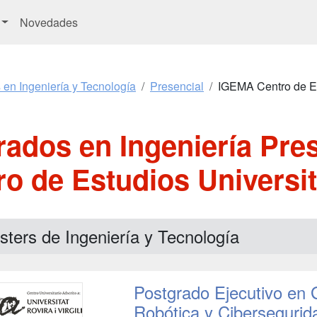
Novedades
 en Ingeniería y Tecnología
Presencial
IGEMA Centro de Es
rados en Ingeniería Pre
ro de Estudios Universit
ters de Ingeniería y Tecnología
Postgrado Ejecutivo en G
Robótica y Cibersegurid