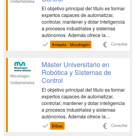
Unibertsitatea
El objetivo principal del título es formar
expertos capaces de automatizar,
controlar, mantener y dotar inteligencia
a procesos industriales y sistemas
autónomos. Además ofrece la
posibilidad de optar por una de las
Consultar
Arrasate - Mondragón
siguientes dos especialidades:
Sistemas Autónomos y Automatización.
Asimismo, se puede optar por el
Máster Universitario en
itinerario de Investigación que...
Robótica y Sistemas de
Mondragon
Control
Unibertsitatea
El objetivo principal del título es formar
expertos capaces de automatizar,
controlar, mantener y dotar inteligencia
a procesos industriales y sistemas
autónomos. Además ofrece la
posibilidad de optar por una de las
Consultar
Bilbao
siguientes dos especialidades: