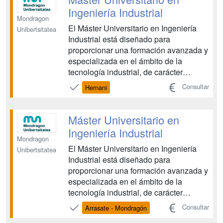
electrónicos de...
Ingeniería Industrial
Mondragon
El Máster Universitario en Ingeniería
Unibertsitatea
Industrial está diseñado para
proporcionar una formación avanzada y
especializada en el ámbito de la
tecnología industrial, de carácter
multidisciplinar, y que capacitará para
Consultar
Hernani
emprender, planificar e integrar
tecnologías innovadoras....
Máster Universitario en
Ingeniería Industrial
Mondragon
El Máster Universitario en Ingeniería
Unibertsitatea
Industrial está diseñado para
proporcionar una formación avanzada y
especializada en el ámbito de la
tecnología industrial, de carácter
multidisciplinar, y que capacitará para
Consultar
Arrasate - Mondragón
emprender, planificar e integrar