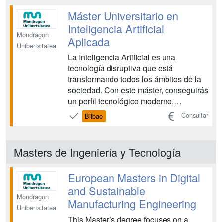
Sistemas Autónomos y Automatización.
Asimismo, se puede optar por el
Máster Universitario en
itinerario de Investigación que...
Inteligencia Artificial
Mondragon
Aplicada
Unibertsitatea
La Inteligencia Artificial es una
tecnología disruptiva que está
transformando todos los ámbitos de la
sociedad. Con este máster, conseguirás
un perfil tecnológico moderno,
altamente competitivo y cada vez más
Consultar
Bilbao
demandado, siendo capaz de liderar
ese cambio. ...
Masters de Ingeniería y Tecnología
European Masters in Digital
and Sustainable
Mondragon
Manufacturing Engineering
Unibertsitatea
This Master’s degree focuses on a