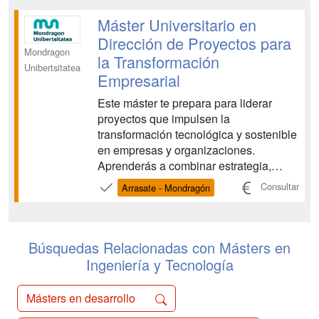
tecnologías innovadoras....
Máster Universitario en
Dirección de Proyectos para
Mondragon
la Transformación
Unibertsitatea
Empresarial
Este máster te prepara para liderar
proyectos que impulsen la
transformación tecnológica y sostenible
en empresas y organizaciones.
Aprenderás a combinar estrategia,
tecnología y datos, utilizando
Consultar
Arrasate - Mondragón
herramientas de Inteligencia Artificial,
Data Science y Simulación para tomar
decisiones basadas en evidencias.
Contarás con un profesorado multidi...
Búsquedas Relacionadas con Másters en
Ingeniería y Tecnología
Másters en desarrollo