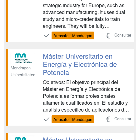
strategic industry for Europe, such as
advanced manufacturing. It uses dual
study and micro-credentials to train
engineers. They will be fully
employable from day one of their
Consultar
Arrasate - Mondragón
careers in a competitive global market.
Our DUAL graduates will understand
the Green and Digital Transitions from a
Máster Universitario en
Manufacturing Enginee...
Energía y Electrónica de
Mondragon
Potencia
Unibertsitatea
Objetivos: El objetivo principal del
Máster en Energía y Electrónica de
Potencia es formar profesionales
altamente cualificados en: El estudio y
análisis específico de aplicaciones de
la electrónica de potencia (generación
Consultar
Arrasate - Mondragón
de energía, renovables, aplicaciones
industriales, tracción, etc...) El estudio y
análisis específico de convertidores
Máster Universitario en