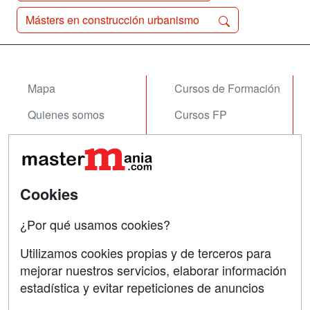
Másters en construcción urbanismo
Mapa
Cursos de Formación
Quienes somos
Cursos FP
Tarifas publicidad
Conferencias
Acceso Usuarios
Carreras
Universitarias
Cookies
Acceso Centros
Oposiciones
¿Por qué usamos cookies?
SÍGUENOS EN:
Contactar
Utilizamos cookies propias y de terceros para
mejorar nuestros servicios, elaborar información
Confidencialidad
estadística y evitar repeticiones de anuncios
Aviso legal