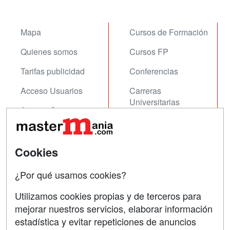
Mapa
Cursos de Formación
Quienes somos
Cursos FP
Tarifas publicidad
Conferencias
Acceso Usuarios
Carreras
Universitarias
Acceso Centros
Oposiciones
SÍGUENOS EN:
Cookies
Contactar
Confidencialidad
¿Por qué usamos cookies?
Aviso legal
Utilizamos cookies propias y de terceros para
mejorar nuestros servicios, elaborar información
Copyleft
estadística y evitar repeticiones de anuncios