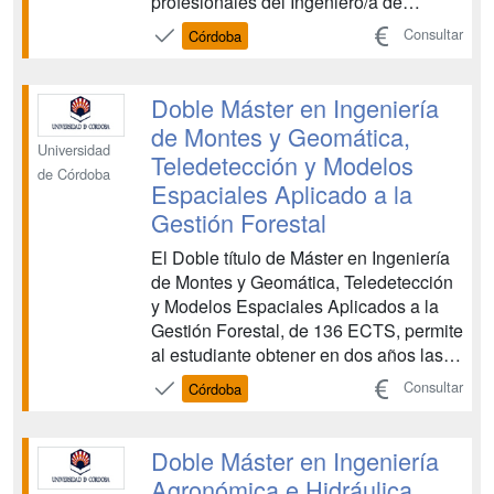
profesionales del Ingeniero/a de
Montes, y una especialización en el
Consultar
Córdoba
ámbito de la Hidráulica ambiental, que
le permite el acceso directo al
Doctorado. Es un doble título dirigido a
Doble Máster en Ingeniería
aquellos estudiantes q...
de Montes y Geomática,
Universidad
Teledetección y Modelos
de Córdoba
Espaciales Aplicado a la
Gestión Forestal
El Doble título de Máster en Ingeniería
de Montes y Geomática, Teledetección
y Modelos Espaciales Aplicados a la
Gestión Forestal, de 136 ECTS, permite
al estudiante obtener en dos años las
atribuciones profesionales del
Consultar
Córdoba
Ingeniero/a de Montes, y una
especialización en el ámbito de la
Geomática y Teledetección, que le
Doble Máster en Ingeniería
permite el acceso directo al Do...
Agronómica e Hidráulica