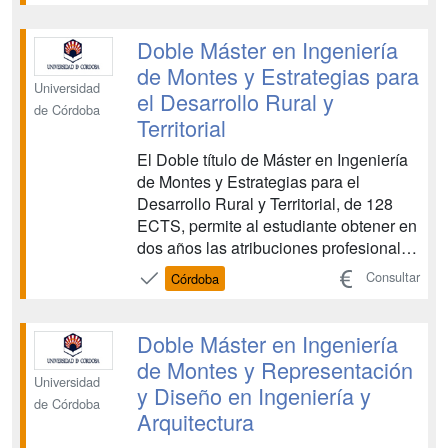
ambiental, así como el surgimiento de
nuevas actividades en torno al medio
Doble Máster en Ingeniería
natural, como la actividad tu...
de Montes y Estrategias para
Universidad
el Desarrollo Rural y
de Córdoba
Territorial
El Doble título de Máster en Ingeniería
de Montes y Estrategias para el
Desarrollo Rural y Territorial, de 128
ECTS, permite al estudiante obtener en
dos años las atribuciones profesionales
del Ingeniero/a de Montes, y una
Consultar
Córdoba
especialización en el ámbito del
Desarrollo Rural y Territorial, que le
permite el acceso directo al Doctorado.
Doble Máster en Ingeniería
Es un doble ...
de Montes y Representación
Universidad
y Diseño en Ingeniería y
de Córdoba
Arquitectura