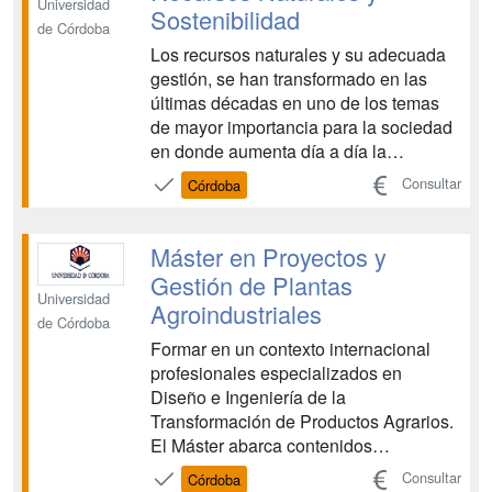
problemas...
Universidad
Sostenibilidad
de Córdoba
Los recursos naturales y su adecuada
gestión, se han transformado en las
últimas décadas en uno de los temas
de mayor importancia para la sociedad
en donde aumenta día a día la
conciencia ciudadana. Desde los años
Consultar
Córdoba
noventa del siglo pasado se
institucionaliza el concepto de gestión
sostenible como meta a perseguir. En
Máster en Proyectos y
este sentido es una preocupació...
Gestión de Plantas
Universidad
Agroindustriales
de Córdoba
Formar en un contexto internacional
profesionales especializados en
Diseño e Ingeniería de la
Transformación de Productos Agrarios.
El Máster abarca contenidos
relacionados con el conjunto de la
Consultar
Córdoba