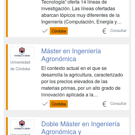
Tecnología” oferta 14 líneas de
investigación. Las líneas ofertadas
abarcan tópicos muy diferentes de la
Ingeniería (Computación, Energía y
Control de Procesos) con el
Consultar
Córdoba
denominador común de su
aplicabilidad en los Campos
Agroalimentario y de la Biomedicina en
Máster en Ingeniería
los que la Universidad de Córdoba es
Agronómica
un referent...
Universidad
El contexto actual en el que se
de Córdoba
desarrolla la agricultura, caracterizado
por los precios elevados de las
materias primas, por un alto grado de
innovación aplicada a la
agroalimentación, por una enorme
Consultar
Córdoba
preocupación por efectos del cambio
climático o por la expansión de las
energías renovables, ha devuelto a la
Doble Máster en Ingeniería
agricultura el carácter estratégico que...
Agronómica y
Universidad