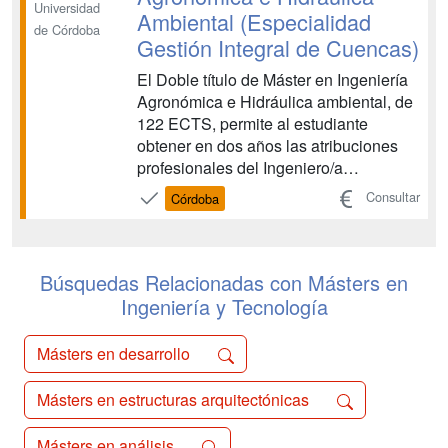
Universidad
Ambiental (Especialidad
de Córdoba
Gestión Integral de Cuencas)
El Doble título de Máster en Ingeniería
Agronómica e Hidráulica ambiental, de
122 ECTS, permite al estudiante
obtener en dos años las atribuciones
profesionales del Ingeniero/a
Agrónomo/a, y una especialización en
Consultar
Córdoba
el ámbito de la Hidráulica ambiental,
que le permite el acceso directo al
Doctorado. Es un doble título dirigido a
aquellos estudiantes...
Búsquedas Relacionadas con Másters en
Ingeniería y Tecnología
Másters en desarrollo
Másters en estructuras arquitectónicas
Másters en análisis