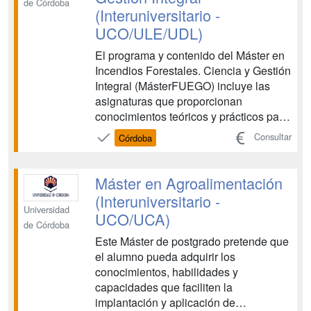
de Córdoba
(Interuniversitario -
UCO/ULE/UDL)
El programa y contenido del Máster en
Incendios Forestales. Ciencia y Gestión
Integral (MásterFUEGO) incluye las
asignaturas que proporcionan
conocimientos teóricos y prácticos para
el desarrollo de actividades
Consultar
Córdoba
profesionales relacionadas con los
diferentes puestos de trabajo de
carácter técnico del SMEIF. Asimismo,
Máster en Agroalimentación
es objeto del MásterFUEGO propor...
(Interuniversitario -
Universidad
UCO/UCA)
de Córdoba
Este Máster de postgrado pretende que
el alumno pueda adquirir los
conocimientos, habilidades y
capacidades que faciliten la
implantación y aplicación de