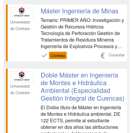
Desarrollo Rural y Territorial, que le
permite el acceso directo al Doctorado.
Máster Ingeniería de Minas
Es un dobl...
Temario: PRIMER AÑO: Investigación y
Universidad
Gestión de Recursos Hídricos
de Córdoba
Tecnología de Perforación Gestión de
Tratamientos de Residuos Mineros
Ingeniería de Explosivos Procesos y
Plantas de Tratamiento de Minerales y
Consultar
Córdoba
Rocas Industriales Ingeniería
Metalúrgica y de los Materiales Gestión
Ambiental Tecnologías de Explotación
Doble Máster en Ingeniería
Minera Sistemas Eléctri...
de Montes e Hidráulica
Universidad
Ambiental (Especialidad
de Córdoba
Gestión Integral de Cuencas)
El Doble título de Máster en Ingeniería
de Montes e Hidráulica ambiental, DE
122 ECTS, permite al estudiante
obtener en dos años las atribuciones