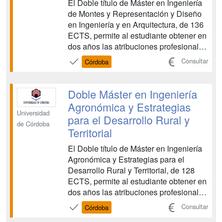
El Doble título de Máster en Ingeniería
de Montes y Representación y Diseño
en Ingeniería y en Arquitectura, de 136
ECTS, permite al estudiante obtener en
dos años las atribuciones profesionales
del Ingeniero/a de Montes, y una
Consultar
Córdoba
especialización en el ámbito de la
Representación y el Diseño, que le
permite el acceso directo al Doctorado.
Doble Máster en Ingeniería
Es un dob...
Agronómica y Estrategias
Universidad
para el Desarrollo Rural y
de Córdoba
Territorial
El Doble título de Máster en Ingeniería
Agronómica y Estrategias para el
Desarrollo Rural y Territorial, de 128
ECTS, permite al estudiante obtener en
dos años las atribuciones profesionales
del Ingeniero/a Agrónomo/a, y una
Consultar
Córdoba
especialización en el ámbito del