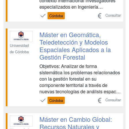
contexto internacional investigadores
especializados en Ingeniería
Agroalimentaria. Los contenidos del
Consultar
Córdoba
Programa permitirán la formación de
investigadores que aborden el conjunto
de la cadena agroalimentaria, desde
Máster en Geomática,
aspectos relacionados con la cali...
Teledetección y Modelos
Universidad
Espaciales Aplicados a la
de Córdoba
Gestión Forestal
Objetivos: Analizar de forma
sistemática los problemas relacionados
con la gestión forestal en su
componente territorial a través de
nuevas tecnologías de análisis espacial
(NTAE). Formar profesionales en el
Consultar
Córdoba
campo de los Sistemas de Información
Geográfica, la teledetección y los
modelos espaciales que sepan aplicar
Máster en Cambio Global:
las NTAE para dar respuesta a los
Recursos Naturales y