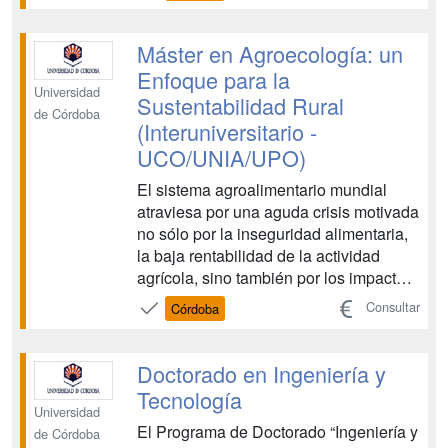
cadena de producción y transformación,
la calidad y seguridad de los productos,
la ingeniería de procesos, el diseño y
Máster en Agroecología: un
construcción de instalaciones, la lo...
Enfoque para la
Universidad
Sustentabilidad Rural
de Córdoba
(Interuniversitario -
UCO/UNIA/UPO)
El sistema agroalimentario mundial
atraviesa por una aguda crisis motivada
no sólo por la inseguridad alimentaria,
la baja rentabilidad de la actividad
agrícola, sino también por los impactos
negativos que el actual modo de
Consultar
Córdoba
organizar dicho sistema está
provocando en la salud de las personas
y en el medio ambiente. Los
Doctorado en Ingeniería y
organismos internacionales...
Tecnología
Universidad
El Programa de Doctorado “Ingeniería y
de Córdoba