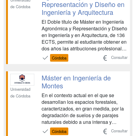
Representación y Diseño en
de Córdoba
Ingeniería y Arquitectura
El Doble título de Máster en Ingeniería
Agronómica y Representación y Diseño
en Ingeniería y en Arquitectura, de 136
ECTS, permite al estudiante obtener en
dos años las atribuciones profesionales
del Ingeniero/a Agrónomo/a, y una
Consultar
Córdoba
especialización en el ámbito de la
Representación y el Diseño, que le
permite el acceso directo al Doctorado.
Máster en Ingeniería de
Es un dob...
Montes
Universidad
En el contexto actual en el que se
de Córdoba
desarrollan los espacios forestales,
caracterizados, en gran medida, por la
degradación de suelos y de parajes
naturales debido a una intensa y
antigua explotación, a los incendios
Consultar
Córdoba
forestales y la contaminación