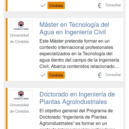
tecnologías avanzadas en el sector
Consultar
Córdoba
agroalimentario, así como la gestión
empresarial y comercialización de los
productos agroalimentarios, realizando
Máster en Tecnología del
buenas prácticas de producción,
Agua en Ingeniería Civil
respetando el m...
Universidad
Este Máster pretende formar en un
de Córdoba
contexto internacional profesionales
especializados en la Tecnología del
agua dentro del campo de la Ingeniería
Civil. Abarca contenidos relacionados
con la Gestión del agua, la Tecnología
Consultar
Córdoba
de Recursos Hídricos y la Gestión
Medioambiental si bien un elemento
diferenciador esencial es su enfoque
Doctorado en Ingeniería de
orientado a la Ingeni...
Plantas Agroindustriales
Universidad
El objetivo general del Programa de
de Córdoba
Doctorado “Ingeniería de Plantas
Agroindustriales” es formar en un