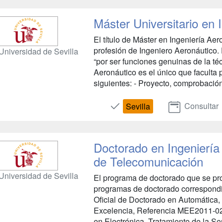
Máster Universitario en 
El título de Máster en Ingeniería Aero
profesión de Ingeniero Aeronáutico.
Universidad de Sevilla
“por ser funciones genuinas de la téc
Aeronáutico es el único que faculta p
siguientes: - Proyecto, comprobación,
Consultar
Sevilla
Doctorado en Ingeniería
de Telecomunicación
Universidad de Sevilla
El programa de doctorado que se pr
programas de doctorado correspondi
Oficial de Doctorado en Automática,
Excelencia, Referencia MEE2011-021
en Electrónica, Tratamiento de la S