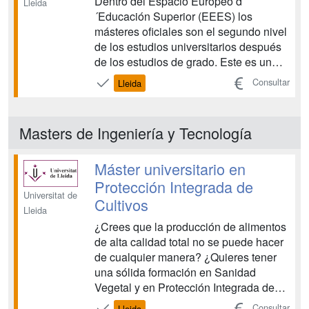
Dentro del Espacio Europeo d
Lleida
´Educación Superior (EEES) los
másteres oficiales son el segundo nivel
de los estudios universitarios después
de los estudios de grado. Este es un
título de máster europeo que permitirá
Consultar
Lleida
el ejercicio de la profesión en cualquier
país del mundo. La industria curtidora,
muy activa y en expansión a nivel
Masters de Ingeniería y Tecnología
mundial debido...
Máster universitario en
Protección Integrada de
Universitat de
Cultivos
Lleida
¿Crees que la producción de alimentos
de alta calidad total no se puede hacer
de cualquier manera? ¿Quieres tener
una sólida formación en Sanidad
Vegetal y en Protección Integrada de
Cultivos con un componente práctico
Consultar
Lleida