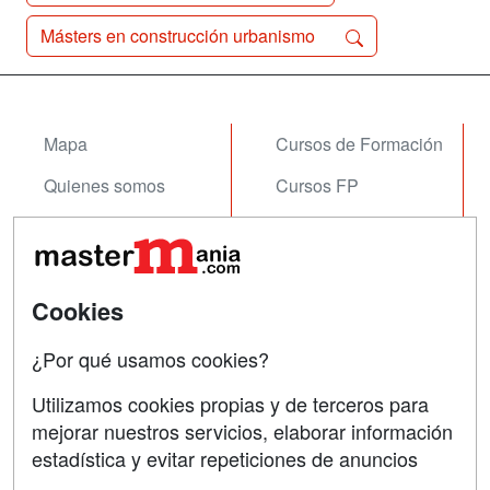
Másters en construcción urbanismo
Mapa
Cursos de Formación
Quienes somos
Cursos FP
Tarifas publicidad
Conferencias
Acceso Usuarios
Carreras
Universitarias
Cookies
Acceso Centros
Oposiciones
¿Por qué usamos cookies?
SÍGUENOS EN:
Contactar
Utilizamos cookies propias y de terceros para
mejorar nuestros servicios, elaborar información
Confidencialidad
estadística y evitar repeticiones de anuncios
Aviso legal