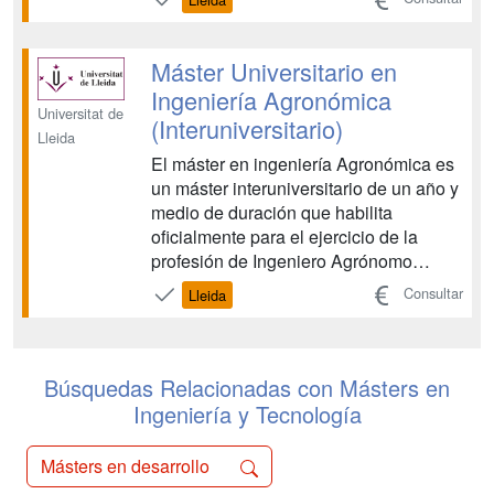
de, al menos, el 40% y que pone el
énfasis en el respeto al medio ambiente
y a la salud humana? ¿Quieres tener la
Máster Universitario en
acreditación de...
Ingeniería Agronómica
Universitat de
(Interuniversitario)
Lleida
El máster en ingeniería Agronómica es
un máster interuniversitario de un año y
medio de duración que habilita
oficialmente para el ejercicio de la
profesión de Ingeniero Agrónomo
según la normativa vigente. La
Consultar
Lleida
colaboración de las cuatro
universidades catalanas (UdG, UdL,
UPC y URV) permite aprovechar las
áreas de conocimiento y experiencia
Búsquedas Relacionadas con Másters en
propia d...
Ingeniería y Tecnología
Másters en desarrollo