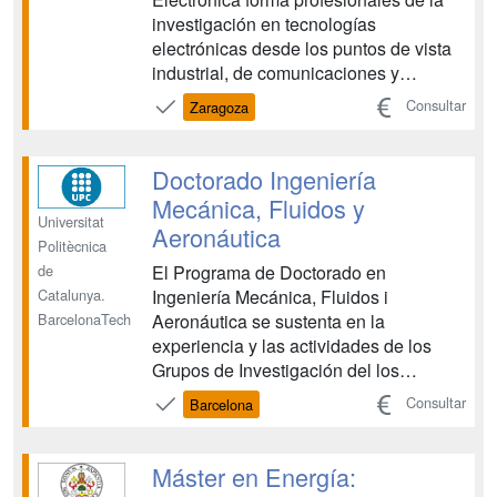
investigación en tecnologías
electrónicas desde los puntos de vista
industrial, de comunicaciones y
científico....
Consultar
Zaragoza
Doctorado Ingeniería
Mecánica, Fluidos y
Universitat
Aeronáutica
Politècnica
El Programa de Doctorado en
de
Ingeniería Mecánica, Fluidos i
Catalunya.
Aeronáutica se sustenta en la
BarcelonaTech
experiencia y las actividades de los
Grupos de Investigación del los
Departamentos de: Ingeniería
Consultar
Barcelona
Mecánica, Mecánica de Fluidos i
Proyectos de ingeniería a los que se
añaden investigadores que trabajan en
Máster en Energía:
el tema de Aeronáutica en diversos