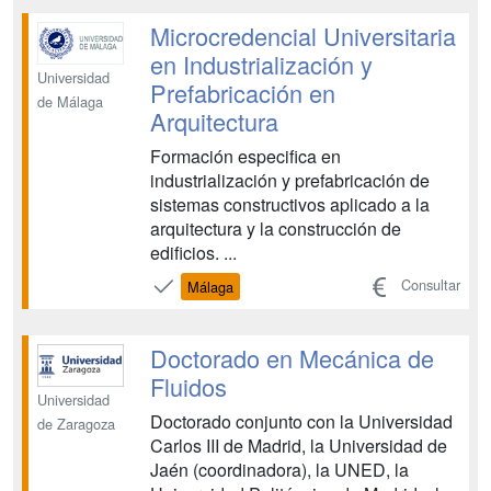
excelente expediente académico,
nacionalidad española y cursar el
Microcredencial Universitaria
máster con dedicación...
en Industrialización y
Universidad
Prefabricación en
de Málaga
Arquitectura
Formación especifica en
industrialización y prefabricación de
sistemas constructivos aplicado a la
arquitectura y la construcción de
edificios. ...
Consultar
Málaga
Doctorado en Mecánica de
Fluidos
Universidad
Doctorado conjunto con la Universidad
de Zaragoza
Carlos III de Madrid, la Universidad de
Jaén (coordinadora), la UNED, la