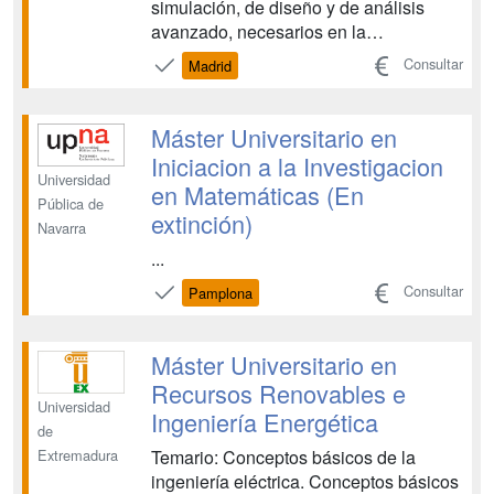
simulación, de diseño y de análisis
avanzado, necesarios en la
investigación y el trabajo profesional,
Consultar
Madrid
en el área de la Ciencia y la Tecnología
nuclear, esto es, de los Reactores de
Fisión y de Fusión Nuclear, incluyendo
Máster Universitario en
aspectos de sus ciclos de com...
Iniciacion a la Investigacion
Universidad
en Matemáticas (En
Pública de
extinción)
Navarra
...
Consultar
Pamplona
Máster Universitario en
Recursos Renovables e
Universidad
Ingeniería Energética
de
Temario: Conceptos básicos de la
Extremadura
ingeniería eléctrica. Conceptos básicos