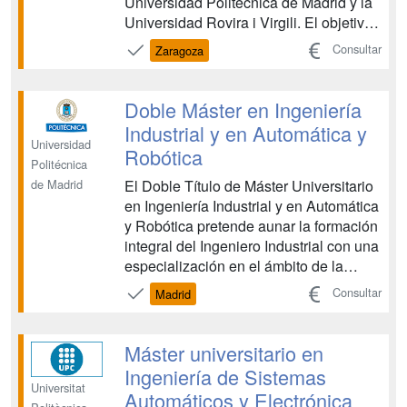
Universidad Politécnica de Madrid y la
Universidad Rovira i Virgili. El objetivo
general del doctorado es la formación
Consultar
Zaragoza
del alumno para la investigación
rigurosa, innovadora y de calidad en la
disciplina de la Mecánica de Fluidos,...
Doble Máster en Ingeniería
Industrial y en Automática y
Universidad
Robótica
Politécnica
El Doble Título de Máster Universitario
de Madrid
en Ingeniería Industrial y en Automática
y Robótica pretende aunar la formación
integral del Ingeniero Industrial con una
especialización en el ámbito de la
Automática y la Robótica, campos
Consultar
Madrid
tecnológicos en constante evolución
que además contribuyen al avance de
otras tecnologías y disciplinas
Máster universitario en
científicas. El...
Ingeniería de Sistemas
Universitat
Automáticos y Electrónica