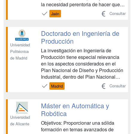
la necesidad perentoria de hacer que el
desarrollo sostenible sea una realidad
Consultar
Jaén
omnipresente en los próximos años. Se
ha demostrado que este desarrollo
debe tener en cuenta, tanto el
Doctorado en Ingeniería de
aprovechamiento de fuentes primaria...
Producción
Universidad
La investigación en Ingeniería de
Politécnica
Producción tiene especial relevancia
de Madrid
en los aspectos considerados en el
Plan Nacional de Diseño y Producción
Industrial, dentro del Plan Nacional
I+D+i. En este contexto y dentro de las
Consultar
Madrid
grandes Áreas de Ingeniería Industrial y
Aeronáutica, la investigación que lleva
aparejado el Título Oficial de
Máster en Automática y
Doctorado, de acue...
Robótica
Universidad
Objetivos: Proporcionar una sólida
de Alicante
formación en temas avanzados de