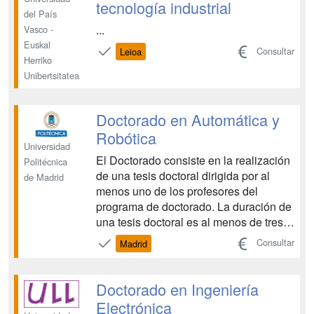
tecnología industrial
del País
...
Vasco -
Euskal
Consultar
Leioa
Herriko
Unibertsitatea
Doctorado en Automática y
Robótica
Universidad
El Doctorado consiste en la realización
Politécnica
de una tesis doctoral dirigida por al
de Madrid
menos uno de los profesores del
programa de doctorado. La duración de
una tesis doctoral es al menos de tres
años. El alumno se integrará dentro del
Consultar
Madrid
grupo de investigación de su director de
tesis y participará de las actividades
realizadas, tanto por su grupo u otros
Doctorado en Ingeniería
gru...
Electrónica