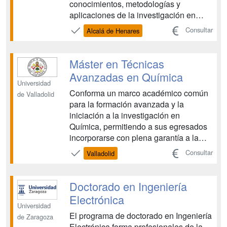
conocimientos, metodologías y
aplicaciones de la investigación en
Química, en sus diferentes campos de
Consultar
Alcalá de Henares
aplicación, lo que les permitirá enlazar
con la posibilidad de completar su
formación científica mediante la
Máster en Técnicas
realización de la Tesis Doctoral en ...
Avanzadas en Química
Universidad
Conforma un marco académico común
de Valladolid
para la formación avanzada y la
iniciación a la investigación en
Química, permitiendo a sus egresados
incorporarse con plena garantía a la
formación doctoral en Química, así
Consultar
Valladolid
como dotarles de las competencias
necesarias para llevar a cabo
actividades de investigación, tanto en
Doctorado en Ingeniería
entornos académicos como en centros
Electrónica
de ...
Universidad
El programa de doctorado en Ingeniería
de Zaragoza
Electrónica forma profesionales de la