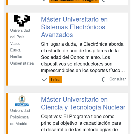
adecuadamente formados y de
empresas especializadas, la
inexistencia de estudios reglados que
Máster Universitario en
permitan la formación adecuada de di...
Sistemas Electrónicos
Universidad
Avanzados
del País
Sin lugar a duda, la Electrónica aborda
Vasco -
el estudio de uno de los pilares de la
Euskal
Sociedad del Conocimiento. Los
Herriko
dispositivos semiconductores son
Unibertsitatea
imprescindibles en los soportes físicos
que transmiten las señales eléctricas u
Consultar
Leioa
ópticas -la información-. Por tanto, la
formación de profesionales en sistemas
electrónicos, así como la investigación
Máster Universitario en
en este ...
Ciencia y Tecnología Nuclear
Universidad
Objetivos: El Programa tiene como
Politécnica
principal objetivo la capacitación para
de Madrid
el desarrollo de las metodologías de