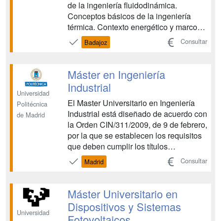
de la ingeniería fluidodinámica.
Conceptos básicos de la ingeniería
térmica. Contexto energético y marco
regulador. Mercado energético y
Consultar
Badajoz
gestión de la demanda. Energía de la
biomasa. Tecnologías convencionales
de generación de energía eléctrica.
Máster en Ingeniería
Gestión de proyectos y de mont...
Industrial
Universidad
El Master Universitario en Ingeniería
Politécnica
Industrial está diseñado de acuerdo con
de Madrid
la Orden CIN/311/2009, de 9 de febrero,
por la que se establecen los requisitos
que deben cumplir los títulos
universitarios oficiales que habiliten
Consultar
Madrid
para el ejercicio de la profesión de
Ingeniero Industrial. El plan de estudios
consta de 120 créditos ECTS,
Máster Universitario en
independient...
Dispositivos y Sistemas
Universidad
Fotovoltaicos