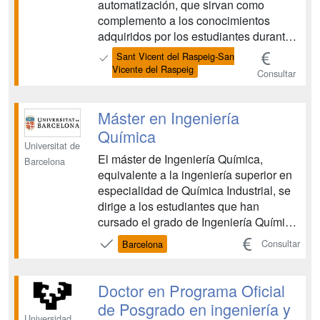
automatización, que sirvan como
complemento a los conocimientos
adquiridos por los estudiantes durante
el título de Grado y les prepare tanto
Sant Vicent del Raspeig-San
para iniciarse en la investigación
Vicente del Raspeig
Consultar
científica como para desarrollarse en
empresas de alta especialización.
Proporcionar al estudiante una
Máster en Ingeniería
orientación ...
Química
Universitat de
El máster de Ingeniería Química,
Barcelona
equivalente a la ingeniería superior en
especialidad de Química Industrial, se
dirige a los estudiantes que han
cursado el grado de Ingeniería Química
y quieren completar su formación en
Consultar
Barcelona
esta rama del saber. Se pretende, por
un lado, completar esta formación
básica para garantizar una buena
Doctor en Programa Oficial
trayectoria profesional e...
de Posgrado en ingeniería y
Universidad