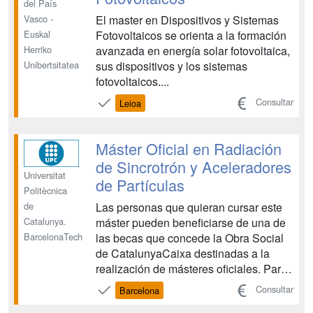
del País
El master en Dispositivos y Sistemas
Vasco -
Fotovoltaicos se orienta a la formación
Euskal
avanzada en energía solar fotovoltaica,
Herriko
sus dispositivos y los sistemas
Unibertsitatea
fotovoltaicos....
Consultar
Leioa
Máster Oficial en Radiación
de Sincrotrón y Aceleradores
Universitat
de Partículas
Politècnica
Las personas que quieran cursar este
de
máster pueden beneficiarse de una de
Catalunya.
las becas que concede la Obra Social
BarcelonaTech
de CatalunyaCaixa destinadas a la
realización de másteres oficiales. Para
este máster se concede una ayuda de
Consultar
Barcelona
5.000 euros. Los requisitos son tener un