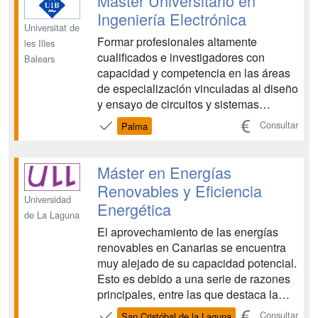
Máster Universitario en
Materiales...
Ingeniería Electrónica
Universitat de
Formar profesionales altamente
les Illes
cualificados e investigadores con
Balears
capacidad y competencia en las áreas
de especialización vinculadas al diseño
y ensayo de circuitos y sistemas
electrónicos, electrónica de potencia,
Consultar
Palma
dispositivos y microsistemas e
instrumentación electrónica. La
optatividad con que está diseñado
Máster en Energías
permite profundizar con rigor en los co...
Renovables y Eficiencia
Universidad
Energética
de La Laguna
El aprovechamiento de las energías
renovables en Canarias se encuentra
muy alejado de su capacidad potencial.
Esto es debido a una serie de razones
principales, entre las que destaca la
escasa presencia de profesionales
Consultar
San Cristóbal de la Laguna