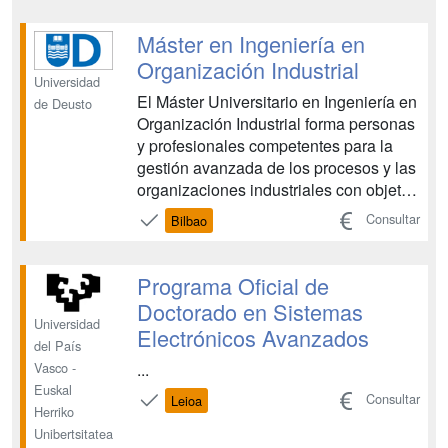
Recuperación de energía en
instalaciones todo aire. Sistemas de
Máster en Ingeniería en
enfriamiento evapora...
Organización Industrial
Universidad
El Máster Universitario en Ingeniería en
de Deusto
Organización Industrial forma personas
y profesionales competentes para la
gestión avanzada de los procesos y las
organizaciones industriales con objeto
de mejorar su competitividad y crear
Consultar
Bilbao
valor para sus partícipes sociales
desde una perspectiva integral....
Programa Oficial de
Doctorado en Sistemas
Universidad
Electrónicos Avanzados
del País
...
Vasco -
Euskal
Consultar
Leioa
Herriko
Unibertsitatea