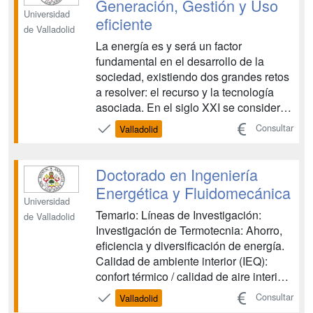
Generación, Gestión y Uso
departamentos. ...
Universidad
eficiente
de Valladolid
La energía es y será un factor
fundamental en el desarrollo de la
sociedad, existiendo dos grandes retos
a resolver: el recurso y la tecnología
asociada. En el siglo XXI se considera
la desaparición de recursos
Consultar
Valladolid
tradicionales y el reto de aprovechar
otros recursos hasta ahora no
utilizados, lo que provoca una
Doctorado en Ingeniería
necesidad de tecnologías asociadas,
Energética y Fluidomecánica
que ...
Universidad
Temario: Líneas de Investigación:
de Valladolid
Investigación de Termotecnia: Ahorro,
eficiencia y diversificación de energía.
Calidad de ambiente interior (IEQ):
confort térmico / calidad de aire interior
(IAQ). Tecnologías de climatización y
Consultar
Valladolid
certificación energética de edificios.