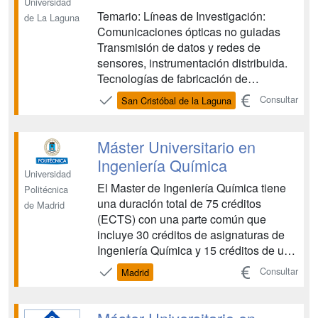
Universidad
Temario: Líneas de Investigación:
de La Laguna
Comunicaciones ópticas no guiadas
Transmisión de datos y redes de
sensores, instrumentación distribuida.
Tecnologías de fabricación de
fotodetectores y células fotovoltaicas
Consultar
San Cristóbal de la Laguna
Automatización y robótica Procesado
de Señales e Imágenes y Aplicaciones
3D Herramientas y entornos para
Máster Universitario en
comunicación de dispositivos
Ingeniería Química
heterogéneo...
Universidad
El Master de Ingeniería Química tiene
Politécnica
una duración total de 75 créditos
de Madrid
(ECTS) con una parte común que
incluye 30 créditos de asignaturas de
Ingeniería Química y 15 créditos de un
Trabajo de Fin de Master, y 30 créditos
Consultar
Madrid
optativos, en los que el alumno debe
elegir entre Biotecnología, Ingeniería
Ambiental y Ciencia e Ingeniería de los