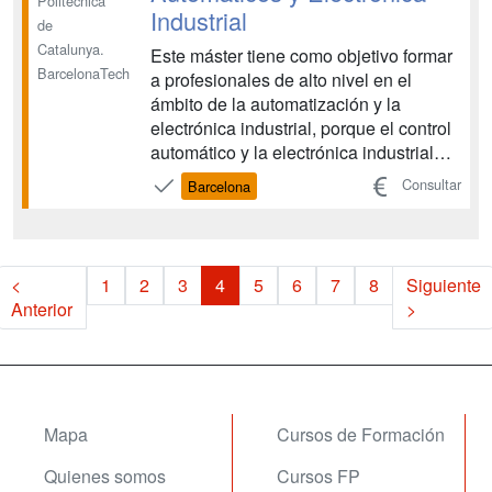
Politècnica
Industrial
de
Catalunya.
Este máster tiene como objetivo formar
BarcelonaTech
a profesionales de alto nivel en el
ámbito de la automatización y la
electrónica industrial, porque el control
automático y la electrónica industrial
son unas tecnologías críticas,
Consultar
Barcelona
fundamentales para el desarrollo de
una sociedad cada vez más orientada
hacia la información y el conocimiento
como base para la t...
<
1
2
3
4
5
6
7
8
Siguiente
Anterior
>
Mapa
Cursos de Formación
Quienes somos
Cursos FP