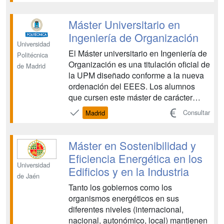
Máster Universitario en
Ingeniería de Organización
Universidad
El Máster universitario en Ingeniería de
Politécnica
Organización es una titulación oficial de
de Madrid
la UPM diseñado conforme a la nueva
ordenación del EEES. Los alumnos
que cursen este máster de carácter
académico adquirirán conocimientos y
Consultar
Madrid
capacidades relativas a la Ingeniería de
Organización, con especial atención al
diseño y la estrategia de las
Máster en Sostenibilidad y
organizaciones. ...
Eficiencia Energética en los
Universidad
Edificios y en la Industria
de Jaén
Tanto los gobiernos como los
organismos energéticos en sus
diferentes niveles (internacional,
nacional, autonómico, local) mantienen