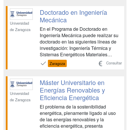
investigación, desarrollo e innovación,
tanto en centros de investigación
Doctorado en Ingeniería
públicos como en empresas....
Mecánica
Universidad
En el Programa de Doctorado en
de Zaragoza
Ingeniería Mecánica puede realizar su
doctorado en las siguientes líneas de
investigación: Ingeniería Térmica y
Sistemas Energéticos Materiales
Avanzados en Mecánica Mecánica de
Consultar
Zaragoza
Fluidos Métodos de simulación
avanzada Modelado de
Comportamiento de Materiales
Máster Universitario en
Sistemas de Transporte y Vehículos
Energías Renovables y
Sistemas Mecánico...
Universidad
Eficiencia Energética
de Zaragoza
El problema de la sostenibilidad
energética, plenamente ligado al uso
de las energías renovables y la
eficiencia energética, presenta