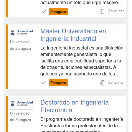
actualmente un reto que urge resolver
en un medio plazo más cercano de lo
Consultar
Zaragoza
que parece. La demanda de
profesionales altamente cualificados en
estos campos es constante. El Master
Máster Universitario en
Universitario en Energías Renovable...
Ingeniería Industrial
Universidad
La Ingeniería Industrial es una titulación
de Zaragoza
eminentemente generalista lo que
facilita una empleabilidad superior a la
de otras titulaciones especialistas. A
quienes ya han acabado uno de los
Grados de la familia industrial, el
Consultar
Zaragoza
Master Universitario en Ingeniería
Industrial les aporta una ampliación de
competencias con la que pueden
Doctorado en Ingeniería
acrecentar su poli...
Electrónica
Universidad
El programa de doctorado en Ingeniería
de Zaragoza
Electrónica forma profesionales de la
investigación en tecnologías