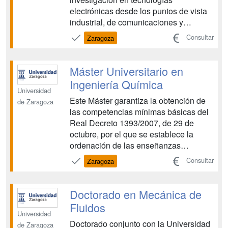
electrónicas desde los puntos de vista
industrial, de comunicaciones y
científico....
Consultar
Zaragoza
Máster Universitario en
Ingeniería Química
Universidad
Este Máster garantiza la obtención de
de Zaragoza
las competencias mínimas básicas del
Real Decreto 1393/2007, de 29 de
octubre, por el que se establece la
ordenación de las enseñanzas
universitarias oficiales, modificado por
Consultar
Zaragoza
el Real Decreto 861/2010, de 2 de julio.
También garantiza la obtención de las
competencias especificadas en el Real
Doctorado en Mecánica de
Decreto 1027/2011,...
Fluidos
Universidad
Doctorado conjunto con la Universidad
de Zaragoza