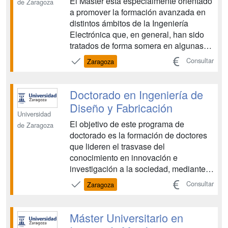
El Máster está especialmente orientado
de Zaragoza
a promover la formación avanzada en
distintos ámbitos de la Ingeniería
Electrónica que, en general, han sido
tratados de forma somera en algunas
de las titulaciones existentes de las
Consultar
Zaragoza
ramas de Ingenierías Industriales e
Ingenierías de Telecomunicación de
ciclos largos y cortos, Ingeniería en
Doctorado en Ingeniería de
Informática y Licen...
Diseño y Fabricación
Universidad
El objetivo de este programa de
de Zaragoza
doctorado es la formación de doctores
que lideren el trasvase del
conocimiento en innovación e
investigación a la sociedad, mediante
el desarrollo de una investigación
Consultar
Zaragoza
original durante el inicio de su carrera
investigadora con altas cotas de
calidad, internacionalización,
Máster Universitario en
innovación, reconocimiento y