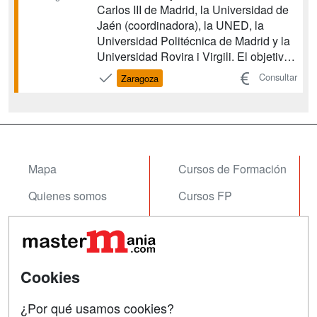
Carlos III de Madrid, la Universidad de
Jaén (coordinadora), la UNED, la
Universidad Politécnica de Madrid y la
Universidad Rovira i Virgili. El objetivo
general del doctorado es la formación
Consultar
Zaragoza
del alumno para la investigación
rigurosa, innovadora y de calidad en la
disciplina de la Mecánica de Fluidos,...
Mapa
Cursos de Formación
Quienes somos
Cursos FP
Tarifas publicidad
Conferencias
Acceso Usuarios
Carreras
Universitarias
Cookies
Acceso Centros
Oposiciones
¿Por qué usamos cookies?