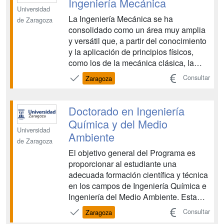
Ingeniería Mecánica
movilidad. ...
Universidad
La Ingeniería Mecánica se ha
de Zaragoza
consolidado como un área muy amplia
y versátil que, a partir del conocimiento
y la aplicación de principios físicos,
como los de la mecánica clásica, la
termodinámica o los fenómenos de
Consultar
Zaragoza
transporte, tiene como objetivo el
análisis, diseño, fabricación y
mantenimiento de sistemas mecánicos.
Doctorado en Ingeniería
Es una disciplina en continu...
Química y del Medio
Universidad
Ambiente
de Zaragoza
El objetivo general del Programa es
proporcionar al estudiante una
adecuada formación científica y técnica
en los campos de Ingeniería Química e
Ingeniería del Medio Ambiente. Esta
formación les debe posibilitar realizar
Consultar
Zaragoza
adecuadamente una labor de