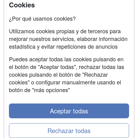
Cookies
Acceso Centros
Oposiciones
¿Por qué usamos cookies?
SÍGUENOS EN:
Contactar
Utilizamos cookies propias y de terceros para
mejorar nuestros servicios, elaborar información
Confidencialidad
estadística y evitar repeticiones de anuncios
Aviso legal
Puedes aceptar todas las cookies pulsando en
Copyleft
el botón de "Aceptar todas", rechazar todas las
cookies pulsando el botón de "Rechazar
cookies" o configurar manualmente usando el
botón de "más opciones"
Grupo formazion:
Aceptar todas
Rechazar todas