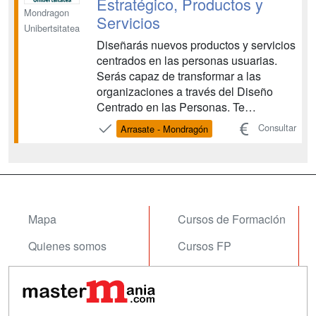
Estratégico, Productos y
Mondragon
Servicios
Unibertsitatea
Diseñarás nuevos productos y servicios
centrados en las personas usuarias.
Serás capaz de transformar a las
organizaciones a través del Diseño
Centrado en las Personas. Te
aportamos una formación integral del
Consultar
Arrasate - Mondragón
diseño, capacitándote para pensar de
forma estratégica e innovadora.
Participarás en proyectos propuestos
por empresas e institucion...
Mapa
Cursos de Formación
Quienes somos
Cursos FP
Tarifas publicidad
Conferencias
Acceso Usuarios
Carreras
Universitarias