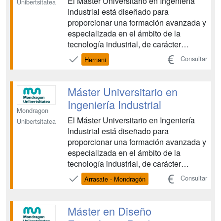
El Máster Universitario en Ingeniería
Unibertsitatea
Industrial está diseñado para
proporcionar una formación avanzada y
especializada en el ámbito de la
tecnología industrial, de carácter
multidisciplinar, y que capacitará para
Consultar
Hernani
emprender, planificar e integrar
tecnologías innovadoras....
Máster Universitario en
Ingeniería Industrial
Mondragon
El Máster Universitario en Ingeniería
Unibertsitatea
Industrial está diseñado para
proporcionar una formación avanzada y
especializada en el ámbito de la
tecnología industrial, de carácter
multidisciplinar, y que capacitará para
Consultar
Arrasate - Mondragón
emprender, planificar e integrar
tecnologías innovadoras....
Máster en Diseño