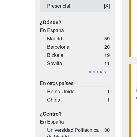
Presencial
[X]
¿Dónde?
En España
Madrid
59
Barcelona
20
Bizkaia
19
Sevilla
11
Ver más...
En otros países
Reino Unido
1
China
1
¿Centro?
En España
Universidad Politécnica
30
de Madrid