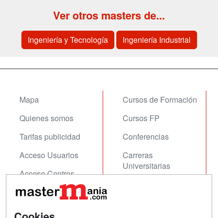
Ver otros masters de...
Ingeniería y Tecnología
Ingeniería Industrial
Mapa
Cursos de Formación
Quienes somos
Cursos FP
Tarifas publicidad
Conferencias
Acceso Usuarios
Carreras
Universitarias
Acceso Centros
Oposiciones
SÍGUENOS EN:
Contactar
Cookies