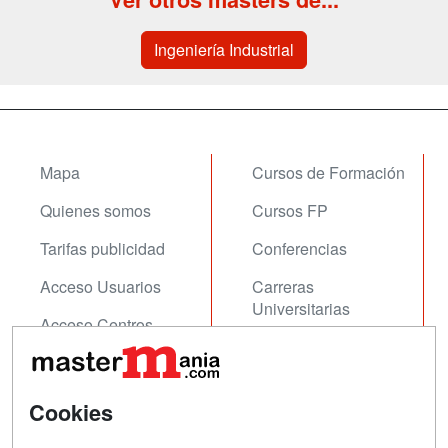
Ingeniería Industrial
Mapa
Cursos de Formación
Quienes somos
Cursos FP
Tarifas publicidad
Conferencias
Acceso Usuarios
Carreras
Universitarias
Acceso Centros
Oposiciones
SÍGUENOS EN:
Contactar
Cookies
Confidencialidad