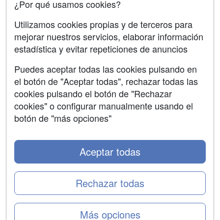
¿Por qué usamos cookies?
Aviso legal
Utilizamos cookies propias y de terceros para
mejorar nuestros servicios, elaborar información
Copyleft
estadística y evitar repeticiones de anuncios
Puedes aceptar todas las cookies pulsando en
el botón de "Aceptar todas", rechazar todas las
Grupo formazion:
cookies pulsando el botón de "Rechazar
cookies" o configurar manualmente usando el
botón de "más opciones"
Aceptar todas
Rechazar todas
Copyright 2000-2026 Formazion Web, S.L. - Calle
Más opciones
Fermín Caballero, 62 - 28034 Madrid Tel: 91 533 70 78