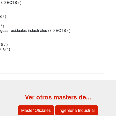
(3.0 ECTS / )
 / )
/ )
guas residuales industriales (3.0 ECTS / )
S / )
TS / )
)
Ver otros masters de...
Master Oficiales
Ingeniería Industrial