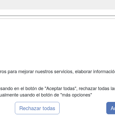
a
Cursos de
Contactar
Formación
enes somos
Confidenciali
Cursos FP
fas publicidad
Aviso legal
Conferencias
so Usuarios
Copyleft
Carreras
so Centros
Universitarias
ros para mejorar nuestros servicios, elaborar información
Oposiciones
sando en el botón de "Aceptar todas", rechazar todas la
nualmente usando el botón de "más opciones"
Rechazar todas
A