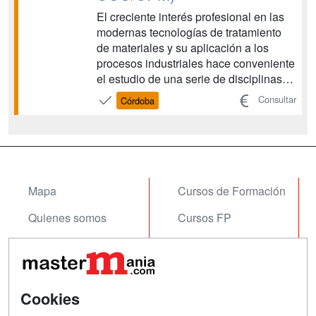
El creciente interés profesional en las
modernas tecnologías de tratamiento
de materiales y su aplicación a los
procesos industriales hace conveniente
el estudio de una serie de disciplinas
relacionadas con el desarrollo y uso de
Consultar
Córdoba
métodos de modificación de superficies
con tecnologías de plasmas fríos y
láseres. Este máster aspira a dar un
fundam...
Mapa
Cursos de Formación
Quienes somos
Cursos FP
Tarifas publicidad
Conferencias
Acceso Usuarios
Carreras
Universitarias
Cookies
Acceso Centros
Oposiciones