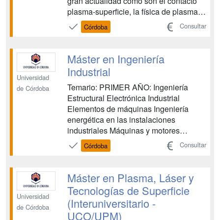
gran actualidad como son el contacto
plasma-superficie, la física de plasmas
de alta frecuencia y los materiales
Consultar
Córdoba
inorgánicos para sistemas
electroquímicos de almacenamiento de
energía. En ellas se incluyen aspectos
Máster en Ingeniería
de indudable interés en ...
Industrial
Universidad
Temario: PRIMER AÑO: Ingeniería
de Córdoba
Estructural Electrónica Industrial
Elementos de máquinas Ingeniería
energética en las instalaciones
industriales Máquinas y motores
térmicos I Dirección de Proyectos
Consultar
Córdoba
Instalaciones eléctricas I Sistemas de
Producción Integrados Aplicaciones de
los Sistemas Electrónicos Máquinas y
Máster en Plasma, Láser y
motores térmicos II Anál...
Tecnologías de Superficie
Universidad
(Interuniversitario -
de Córdoba
UCO/UPM)