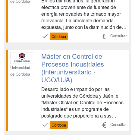
En los últimos años, la generación
de Córdoba
eléctrica proveniente de fuentes de
energía renovables ha tomado mayor
relevancia. La creciente demanda
expuesta, junto con la disminución de
recursos energéticos, constituyen una
Consultar
Córdoba
serie de factores que condicionan el
desarrollo del escenario energético en
general, y el de las infraestructuras
Máster en Control de
energéticas en partic...
Procesos Industriales
Universidad
(Interuniversitario -
de Córdoba
UCO/UJA)
Desarrollado e impartido por las
universidades de Córdoba y Jaén, el
“Máster Oficial en Control de Procesos
Industriales” es un programa de
postgrado que proporciona a sus
alumnos un abanico de conocimientos
Consultar
Córdoba
amplio y ajustado a las demandas del