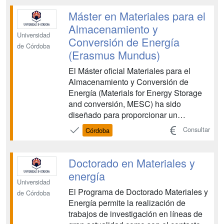
entorno industrial y empresarial,
desarrollándose en estrecha sintonía
Máster en Materiales para el
con algunas de las empresas más si...
Almacenamiento y
Universidad
Conversión de Energía
de Córdoba
(Erasmus Mundus)
El Máster oficial Materiales para el
Almacenamiento y Conversión de
Energía (Materials for Energy Storage
and conversión, MESC) ha sido
diseñado para proporcionar un
programa de educación de dos años de
Consultar
Córdoba
duración (120 ECTS) sobre ciencia de
los materiales y electroquímica en 5
universidades de 3 países europeos
Doctorado en Materiales y
(Francia, Polonia, España) que
energía
alberga...
Universidad
El Programa de Doctorado Materiales y
de Córdoba
Energía permite la realización de
trabajos de investigación en líneas de