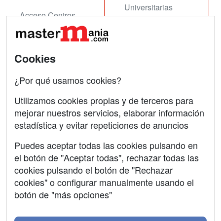
Universitarias
Acceso Centros
Oposiciones
SÍGUENOS EN:
Contactar
Cookies
Confidencialidad
¿Por qué usamos cookies?
Aviso legal
Utilizamos cookies propias y de terceros para
mejorar nuestros servicios, elaborar información
Copyleft
estadística y evitar repeticiones de anuncios
Puedes aceptar todas las cookies pulsando en
el botón de "Aceptar todas", rechazar todas las
Grupo formazion:
cookies pulsando el botón de "Rechazar
cookies" o configurar manualmente usando el
botón de "más opciones"