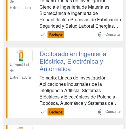
Temario: Líneas de Investigación:
de
Ciencia e Ingeniería de Materiales
Extremadura
Biomecánica e Ingeniería de
Rehabilitación Procesos de Fabricación
Seguridad y Salud Laboral Energías
Renovables y Eficiencia Energética
Consultar
Badajoz
Mecánica de Fluidos Ingeniería de
Elevación Cálculo y Ensayo Dinámico
de Estructuras ...
Doctorado en Ingeniería
Eléctrica, Electrónica y
Universidad
Automática
de
Temario: Líneas de Investigación:
Extremadura
Aplicaciones Industriales de la
Inteligencia Artificial Sistemas
Eléctricos y Electrónicos de Potencia
Robótica, Automática y Sistemas de
Producción Clasificación de Patrones y
Consultar
Badajoz
Análisis de Imágenes Tecnología
Electrónica Grupo Benito Mahedero de
Aplicaciones Eléctricas de