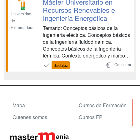
Máster Universitario en
Superconductores...
Recursos Renovables e
Universidad
Ingeniería Energética
de
Temario: Conceptos básicos de la
Extremadura
ingeniería eléctrica. Conceptos básicos
de la ingeniería fluidodinámica.
Conceptos básicos de la ingeniería
térmica. Contexto energético y marco
regulador. Mercado energético y
Consultar
Badajoz
gestión de la demanda. Energía de la
biomasa. Tecnologías convencionales
de generación de energía eléctrica.
Gestión de proyectos y de mont...
Mapa
Cursos de Formación
Quienes somos
Cursos FP
Tarifas publicidad
Conferencias