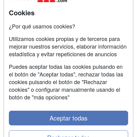
Acceso Usuarios
Carreras
Universitarias
Cookies
Acceso Centros
Oposiciones
¿Por qué usamos cookies?
SÍGUENOS EN:
Contactar
Utilizamos cookies propias y de terceros para
mejorar nuestros servicios, elaborar información
Confidencialidad
estadística y evitar repeticiones de anuncios
Aviso legal
Puedes aceptar todas las cookies pulsando en
Copyleft
el botón de "Aceptar todas", rechazar todas las
cookies pulsando el botón de "Rechazar
cookies" o configurar manualmente usando el
botón de "más opciones"
Grupo formazion:
Aceptar todas