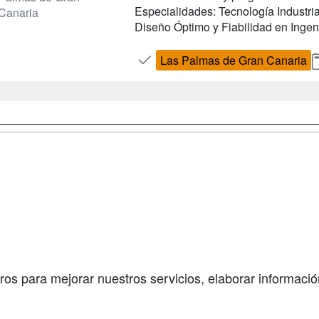
Especialidades: Tecnología Industri
Canaria
Diseño Óptimo y Fiabilidad en Ingen
Las Palmas de Gran Canaria
a
Cursos de
Contactar
Formación
enes somos
Confidenciali
Cursos FP
fas publicidad
Aviso legal
Conferencias
so Usuarios
Copyleft
Carreras
so Centros
Universitarias
ros para mejorar nuestros servicios, elaborar información
Oposiciones