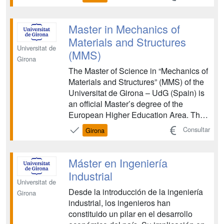
nuevos proyectos industriales como en
la actualización de los modelos de
negocio, mediante la innovación y la
Master in Mechanics of
sociedad del conoci...
Materials and Structures
Universitat de
(MMS)
Girona
The Master of Science in “Mechanics of
Materials and Structures” (MMS) of the
Universitat de Girona – UdG (Spain) is
an official Master’s degree of the
European Higher Education Area. The
master MMS is aimed at students who
Consultar
Girona
wish to develop their knowledge and
skills in the field of the mechanical
behaviour of materials and structures.
Máster en Ingeniería
The objective...
Industrial
Universitat de
Desde la introducción de la ingeniería
Girona
industrial, los ingenieros han
constituido un pilar en el desarrollo