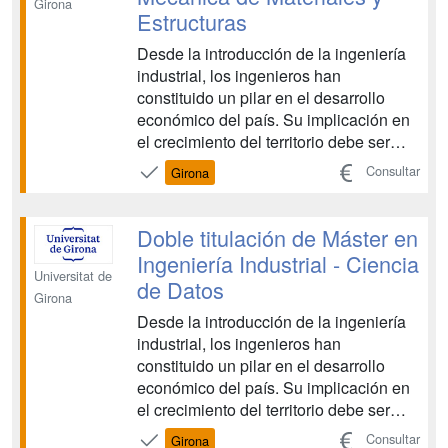
Girona
Estructuras
Desde la introducción de la ingeniería
industrial, los ingenieros han
constituido un pilar en el desarrollo
económico del país. Su implicación en
el crecimiento del territorio debe ser
primordial, tanto en la creación de
Consultar
Girona
nuevos proyectos industriales como en
la actualización de los modelos de
negocio, mediante la innovación y la
Doble titulación de Máster en
sociedad del conoci...
Ingeniería Industrial - Ciencia
Universitat de
de Datos
Girona
Desde la introducción de la ingeniería
industrial, los ingenieros han
constituido un pilar en el desarrollo
económico del país. Su implicación en
el crecimiento del territorio debe ser
primordial, tanto en la creación de
Consultar
Girona