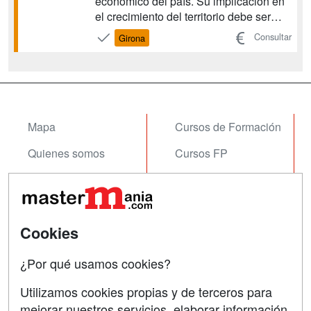
económico del país. Su implicación en
el crecimiento del territorio debe ser
primordial, tanto en la creación de
Consultar
Girona
nuevos proyectos industriales como en
la actualización de los modelos de
negocio, mediante la innovación y la
sociedad del conoci...
Mapa
Cursos de Formación
Quienes somos
Cursos FP
Tarifas publicidad
Conferencias
Acceso Usuarios
Carreras
Universitarias
Cookies
Acceso Centros
Oposiciones
¿Por qué usamos cookies?
SÍGUENOS EN:
Contactar
Utilizamos cookies propias y de terceros para
mejorar nuestros servicios, elaborar información