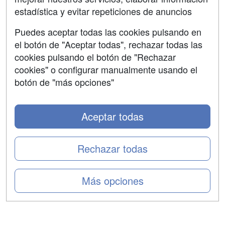
Confidencialidad
estadística y evitar repeticiones de anuncios
Aviso legal
Puedes aceptar todas las cookies pulsando en
Copyleft
el botón de "Aceptar todas", rechazar todas las
cookies pulsando el botón de "Rechazar
cookies" o configurar manualmente usando el
botón de "más opciones"
Grupo formazion:
Aceptar todas
Rechazar todas
Más opciones
Copyright 2000-2026 Formazion Web, S.L. - Calle
Fermín Caballero, 62 - 28034 Madrid Tel: 91 533 70 78