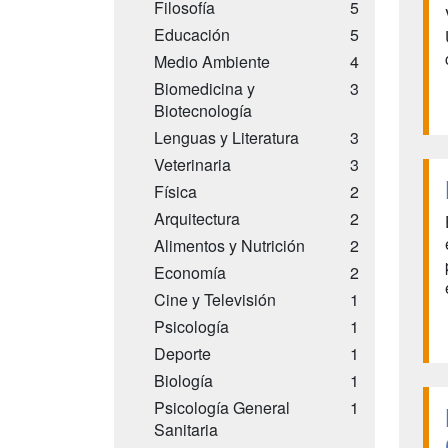
Filosofía
5
Educación
5
Medio Ambiente
4
Biomedicina y
3
Biotecnología
Lenguas y Literatura
3
Veterinaria
3
Física
2
Arquitectura
2
Alimentos y Nutrición
2
Economía
2
Cine y Televisión
1
Psicología
1
Deporte
1
Biología
1
Psicología General
1
Sanitaria