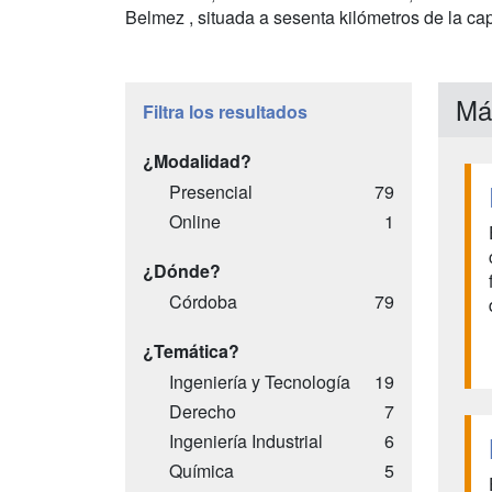
Belmez , situada a sesenta kilómetros de la ca
Má
Filtra los resultados
¿Modalidad?
Presencial
79
Online
1
¿Dónde?
Córdoba
79
¿Temática?
Ingeniería y Tecnología
19
Derecho
7
Ingeniería Industrial
6
Química
5