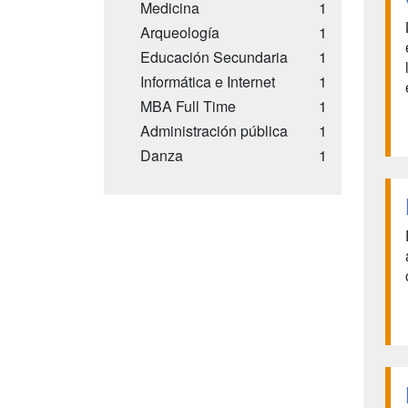
Medicina
1
Arqueología
1
Educación Secundaria
1
Informática e Internet
1
MBA Full Time
1
Administración pública
1
Danza
1