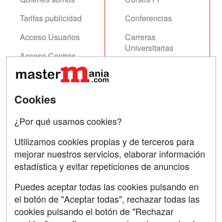
Tarifas publicidad
Conferencias
Acceso Usuarios
Carreras
Universitarias
Acceso Centros
Oposiciones
SÍGUENOS EN:
Contactar
Cookies
Confidencialidad
¿Por qué usamos cookies?
Aviso legal
Utilizamos cookies propias y de terceros para
mejorar nuestros servicios, elaborar información
Copyleft
estadística y evitar repeticiones de anuncios
Puedes aceptar todas las cookies pulsando en
el botón de "Aceptar todas", rechazar todas las
Grupo formazion:
cookies pulsando el botón de "Rechazar