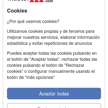
Universitarias
Acceso Centros
Cookies
Oposiciones
¿Por qué usamos cookies?
SÍGUENOS EN:
Contactar
Utilizamos cookies propias y de terceros para
mejorar nuestros servicios, elaborar información
Confidencialidad
estadística y evitar repeticiones de anuncios
Aviso legal
Puedes aceptar todas las cookies pulsando en
Copyleft
el botón de "Aceptar todas", rechazar todas las
cookies pulsando el botón de "Rechazar
cookies" o configurar manualmente usando el
botón de "más opciones"
Grupo formazion:
Aceptar todas