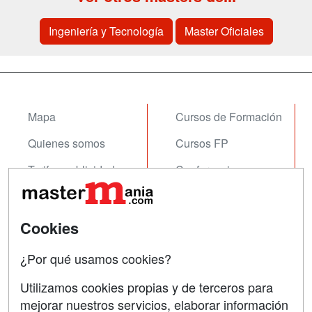
Ingeniería y Tecnología
Master Oficiales
Mapa
Cursos de Formación
Quienes somos
Cursos FP
Tarifas publicidad
Conferencias
Acceso Usuarios
Carreras
Universitarias
Acceso Centros
Cookies
Oposiciones
¿Por qué usamos cookies?
SÍGUENOS EN:
Contactar
Utilizamos cookies propias y de terceros para
mejorar nuestros servicios, elaborar información
Confidencialidad