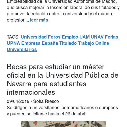
Empleabilidad de la Universidad Autónoma de Madrid,
que busca mejorar la inserción laboral de sus titulados y
promover la relación entre la universidad y el mundo
profesion...
leer más
TAGS:
Universidad
Foros
Empleo
UAM
UNAV
Ferias
UPNA
Empresa
España
Titulado
Trabajo
Online
Universitarios
Becas para estudiar un máster
oficial en la Universidad Pública de
Navarra para estudiantes
internacionales
09/04/2019 -
Sofía Riesco
Se dirigen a universitarios iberoamericanos o europeos
y pueden solicitarse hasta el 26 de abril.