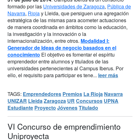
formado por las
Universidades de Zaragoza
,
Pública de
Navarra
,
Rioja
y Lleida, que persiguen una agregación
estratégica de las mismas para acometer actuaciones
de manera coordinada en ámbitos como la educación,
la investigación y la innovación o la
internacionalización, entre otros.
Modalidad I:
Generador de Ideas de negocio basados en el
conocimiento
El objetivo es fomentar el espíritu
emprendedor entre alumnos y titulados de las
universidades pertenecientes al Campus Iberus. Por
ello, el requisito para participar es tene...
leer más
TAGS:
Emprendedores
Premios
La Rioja
Navarra
UNIZAR
Lleida
Zaragoza
UR
Concursos
UPNA
Estudiante
Proyecto
Jóvenes
Titulado
VI Concurso de emprendimiento
Uniproyecta