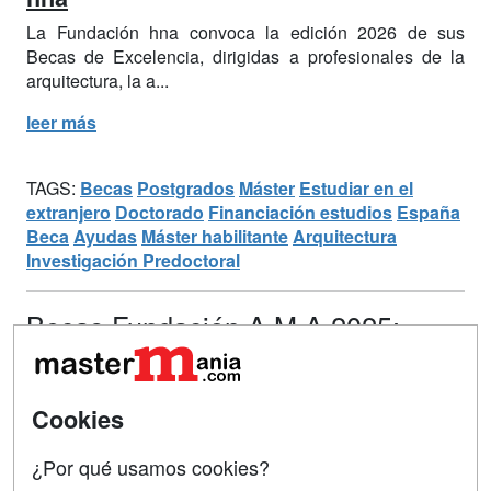
La Fundación hna convoca la edición 2026 de sus
Becas de Excelencia, dirigidas a profesionales de la
arquitectura, la a...
leer más
TAGS:
Becas
Postgrados
Máster
Estudiar en el
extranjero
Doctorado
Financiación estudios
España
Beca
Ayudas
Máster habilitante
Arquitectura
Investigación Predoctoral
Becas Fundación A.M.A 2025:
financiación para tus cursos de
MIR, FIR, EIR y másteres
Cookies
20/11/2025 -
Paula R. Insunza
Solicita tu beca antes del 17 de febrero de 2026 y cubre
¿Por qué usamos cookies?
los gastos de tus cursos de formación sanitaria o