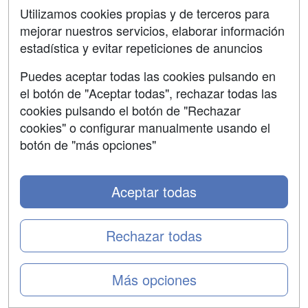
postgrado con apoyo económico de la Fundación A.M.A.
Utilizamos cookies propias y de terceros para
mejorar nuestros servicios, elaborar información
estadística y evitar repeticiones de anuncios
Puedes aceptar todas las cookies pulsando en
el botón de "Aceptar todas", rechazar todas las
cookies pulsando el botón de "Rechazar
cookies" o configurar manualmente usando el
botón de "más opciones"
Aceptar todas
¿Estás buscando unas
becas
que te ayuden a
financiar cursos de preparación MIR, FIR, EIR, PIR,
Rechazar todas
QUIR, BIR o RFIR
? ¿O has terminado tu grado de
Veterinaria
o
Fisioterapia
y estás buscando
ayudas
para cursos de formación de postgrado
? Pues este
Más opciones
artículo te interesa.