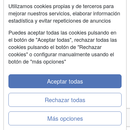
Utilizamos cookies propias y de terceros para
mejorar nuestros servicios, elaborar información
estadística y evitar repeticiones de anuncios
Grupo formazion:
Puedes aceptar todas las cookies pulsando en
el botón de "Aceptar todas", rechazar todas las
cookies pulsando el botón de "Rechazar
cookies" o configurar manualmente usando el
botón de "más opciones"
Aceptar todas
Copyright 2000-2026 Formazion Web, S.L. - Calle
Fermín Caballero, 62 - 28034 Madrid Tel: 91 533 70 78
Rechazar todas
Más opciones