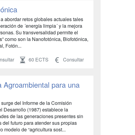
tónica
 a abordar retos globales actuales tales
neración de ´energía limpia´ y la mejora
ersonas. Su transversalidad permite el
s” como son la Nanofotónica, Biofotónica,
l, Fotón...
sultar
60 ECTS
Consultar
a Agroambiental para una
e surge del Informe de la Comisión
l Desarrollo (1987) establece la
dades de las generaciones presentes sin
 del futuro para atender sus propias
 modelo de “agricultura sost...