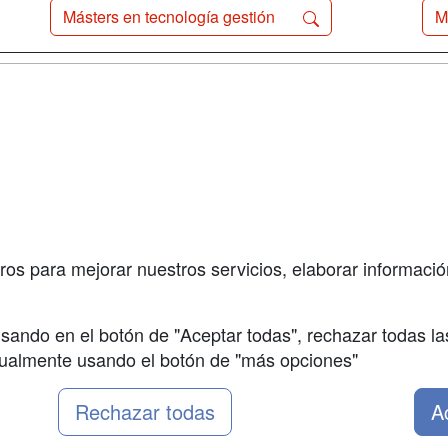
Másters en tecnología gestión
M
a
Cursos de
Contactar
Formación
enes somos
Confidenciali
Cursos FP
fas publicidad
Aviso legal
Conferencias
so Usuarios
Copyleft
Carreras
so Centros
Universitarias
ros para mejorar nuestros servicios, elaborar información
Oposiciones
sando en el botón de "Aceptar todas", rechazar todas la
nualmente usando el botón de "más opciones"
Rechazar todas
A