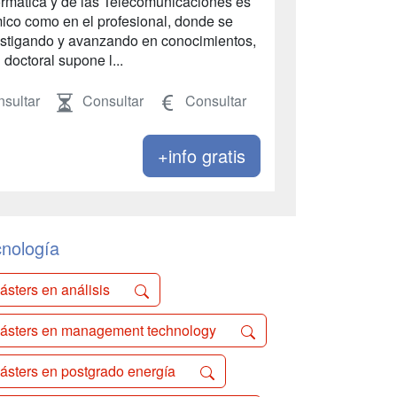
formática y de las Telecomunicaciones es
ico como en el profesional, donde se
vestigando y avanzando en conocimientos,
doctoral supone l...
sultar
Consultar
Consultar
+info gratis
nología
ásters en análisis
ásters en management technology
ásters en postgrado energía