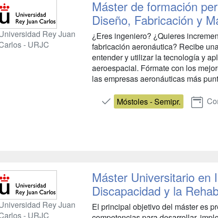
Máster de formación per
Diseño, Fabricación y M
Universidad Rey Juan
¿Eres ingeniero? ¿Quieres increment
Carlos - URJC
fabricación aeronáutica? Recibe una
entender y utilizar la tecnología y ap
aeroespacial. Fórmate con los mejore
las empresas aeronáuticas más punter
Con
Móstoles - Semipr.
Máster Universitario en 
Discapacidad y la Rehabi
Universidad Rey Juan
El principal objetivo del máster es 
Carlos - URJC
competencias para desarrollar, impl