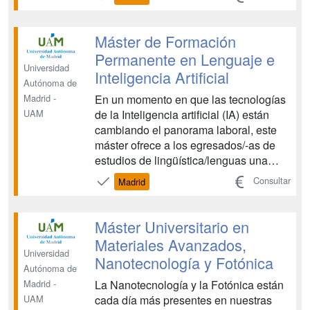
accesibilidad – a la interacción basada
en lenguaje natural, chatbots, realidad
aumentada y virtual, a través de
Máster de Formación
dispositivos móviles, y ...
Permanente en Lenguaje e
Universidad
Inteligencia Artificial
Autónoma de
En un momento en que las tecnologías
Madrid -
de la Inteligencia artificial (IA) están
UAM
cambiando el panorama laboral, este
máster ofrece a los egresados/-as de
estudios de lingüística/lenguas una
formación en conocimientos y
Consultar
Madrid
competencias del ámbito de las
tecnologías del lenguaje (corpus,
lingüística computacional, lenguajes de
Máster Universitario en
etiquetado, etc.) para incorp...
Materiales Avanzados,
Universidad
Nanotecnología y Fotónica
Autónoma de
La Nanotecnología y la Fotónica están
Madrid -
cada día más presentes en nuestras
UAM