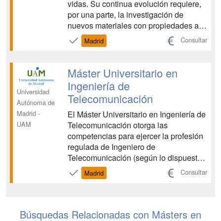
vidas. Su continua evolución requiere,
por una parte, la investigación de
nuevos materiales con propiedades a
escala nanométrica (ópticas,
Consultar
Madrid
mecánicas, estructurales, electrónicas
etc.) prediseñadas y controlables. Por
otra parte, también se precisan nuevas
Máster Universitario en
técnicas de procesado...
Ingeniería de
Universidad
Telecomunicación
Autónoma de
El Máster Universitario en Ingeniería de
Madrid -
Telecomunicación otorga las
UAM
competencias para ejercer la profesión
regulada de Ingeniero de
Telecomunicación (según lo dispuesto
en el Real Decreto 861/2010 y la Orden
Consultar
Madrid
Ministerial CIN/355/2009), que capacita
para desempeñar múltiples actividades
en el sector de las telecomunicaciones.
El título proporcion...
Búsquedas Relacionadas con Másters en