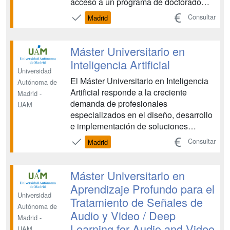
acceso a un programa de doctorado
como el de Electroquímica. Ciencia y
Consultar
Madrid
Tecnología (ECyT) con las suficientes
garantías de formación básica y
aplicada en el campo de la
Máster Universitario en
Electroquímica para que el estudiante
Inteligencia Artificial
de...
Universidad
El Máster Universitario en Inteligencia
Autónoma de
Artificial responde a la creciente
Madrid -
demanda de profesionales
UAM
especializados en el diseño, desarrollo
e implementación de soluciones
basadas en inteligencia artificial. El
Consultar
Madrid
auge de esta tecnología genera una
necesidad acuciante de expertos
capacitados, tanto en el sector
Máster Universitario en
académico como en el industrial, para
Aprendizaje Profundo para el
abo...
Universidad
Tratamiento de Señales de
Autónoma de
Audio y Video / Deep
Madrid -
Learning for Audio and Video
UAM