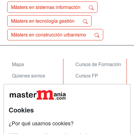
Másters en sistemas información
Másters en tecnología gestión
Másters en construcción urbanismo
Mapa
Cursos de Formación
Quienes somos
Cursos FP
Tarifas publicidad
Conferencias
Acceso Usuarios
Carreras
Universitarias
Cookies
Acceso Centros
Oposiciones
¿Por qué usamos cookies?
SÍGUENOS EN: