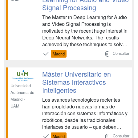
Signal Processing
The Master in Deep Learning for Audio
and Video Signal Processing is
motivated by the recent huge interest in
Deep Neural Networks. The results
achieved by these techniques to solve
problems related to automatic analysis
Consultar
Madrid
of acoustic and visual signals have
largely exceeded the results achieved
by previous techniques, which has
Máster Universitario en
meant an unprecedente...
Sistemas Interactivos
Universidad
Inteligentes
Autónoma de
Los avances tecnológicos recientes
Madrid -
han propiciado nuevas formas de
UAM
interacción con sistemas informáticos y
robóticos, desde las tradicionales
interfaces de usuario – que deben
diseñarse asegurando su usabilidad y
Consultar
Madrid