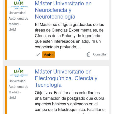
Máster Universitario en
Neurociencia y
Universidad
Neurotecnología
Autónoma de
El Máster se dirige a graduados de las
Madrid -
áreas de Ciencias Experimentales, de
UAM
Ciencias de la Salud y de Ingeniería
que estén interesados en adquirir un
conocimiento profundo,
multidisciplinario y actual del Sistema
Consultar
Madrid
Nervioso y de las tecnologías usadas
para intervenir sobre él. El plan de
estudios está diseñado con el objetivo
Máster Universitario en
de impartir una formaci...
Electroquímica. Ciencia y
Universidad
Tecnología
Autónoma de
Objetivos: Facilitar a los estudiantes
Madrid -
una formación de postgrado que cubra
UAM
aspectos básicos y aplicados en el
campo de la Electroquímica. Facilitar el