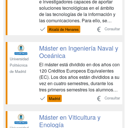
e investigadores capaces de aportar
soluciones tecnológicas en el ámbito
de las tecnologías de la información y
las comunicaciones. Para ello, se
pretende dotar al alumno de
Consultar
Alcalá de Henares
conocimientos suficientes, habilidades
y destrezas en las siguientes materias
generales: Tratamiento de la
Máster en Ingeniería Naval y
información. Arquitectura de
Oceánica
computador...
Universidad
El máster está dividido en dos años con
Politécnica
120 Créditos Europeos Equivalentes
de Madrid
(EC). Los dos años están divididos a su
vez en cuatro semestres, durante los
tres primeros semestres los alumnos
cursan una serie de asignaturas que
Consultar
Madrid
refuerzan y amplían los conocimientos
adquiridos en el Grado, para adquirir
las competencias profesionales propias
Máster en Viticultura y
del Ing...
Enología
Universidad