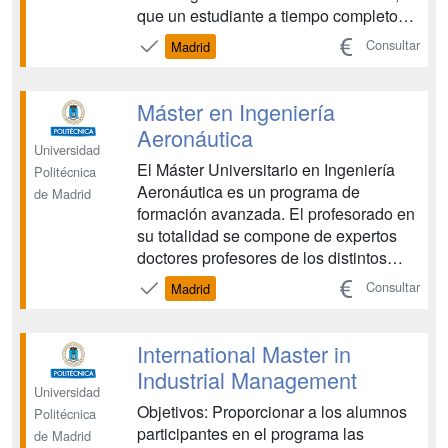
que un estudiante a tiempo completo
debería cursar en dos cuatrimestres.
Consultar
Madrid
Para un estudiante que compagine los
estudios con el trabajo se aconseja
realizar el máster en curso y medio o en
Máster en Ingeniería
dos cursos. E...
Aeronáutica
Universidad
El Máster Universitario en Ingeniería
Politécnica
Aeronáutica es un programa de
de Madrid
formación avanzada. El profesorado en
su totalidad se compone de expertos
doctores profesores de los distintos
departamentos de la Escuela Técnica
Consultar
Madrid
Superior de Ingeniería Aeronáutica y
del Espacio de la UPM, que cuentan
con una gran experiencia en docencia,
International Master in
investigación, desarrollo...
Industrial Management
Universidad
Objetivos: Proporcionar a los alumnos
Politécnica
participantes en el programa las
de Madrid