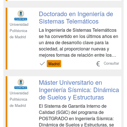
carácter multidisciplinar donde trabajan
físicos, ingenieros mecánicos,
Doctorado en Ingeniería de
electrónicos y arquitectos qu...
Sistemas Telemáticos
Universidad
La Ingeniería de Sistemas Telemáticos
Politécnica
se ha convertido en los últimos años en
de Madrid
un área de desarrollo clave para la
sociedad, al proporcionar nuevas y
mejores formas de relación entre los
distintos agentes sociales. La gran
Consultar
Madrid
demanda que existe en la sociedad de
nuevos servicios telemáticos y de la
mejora continua de las redes y
Máster Universitario en
servicios existentes (m...
Ingeniería Sísmica: Dinámica
Universidad
de Suelos y Estructuras
Politécnica
El Sistema de Garantía Interno de
de Madrid
Calidad (SGIC) del programa de
POSTGRADO en Ingeniería Sísmica:
Dinámica de Suelos y Estructuras, se