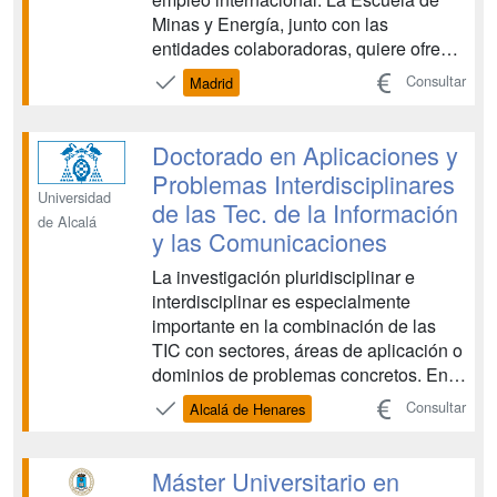
Minas y Energía, junto con las
entidades colaboradoras, quiere ofrecer
una formación pionera en España y de
Consultar
Madrid
calidad que permita a los alumnos que
lo cursen acceder laboralmente a dicho
sector. Hoy en día, algo más del 80%
Doctorado en Aplicaciones y
de la energí...
Problemas Interdisciplinares
Universidad
de las Tec. de la Información
de Alcalá
y las Comunicaciones
La investigación pluridisciplinar e
interdisciplinar es especialmente
importante en la combinación de las
TIC con sectores, áreas de aplicación o
dominios de problemas concretos. En
esos casos, las metodologías típicas de
Consultar
Alcalá de Henares
la investigación en tecnología debe
mezclarse u orientarse con los
hallazgos científicos o las teorías e
Máster Universitario en
hipótesis de otras área...