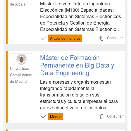
Máster Universitario en Ingeniería
de Alcalá
Electrónica (M180) Especialidades:
Especialidad en Sistemas Electrónicos
de Potencia y Gestión de Energía
Especialidad en Sistemas Electrónicos
Sensado y Control de Red ...
Consultar
Alcalá de Henares
Máster de Formación
Permanente en Big Data y
Universidad
Data Engineering
Complutense
Las empresas y organismos están
de Madrid
integrando rápidamente la
transformación digital en sus
estructuras y cultura empresarial para
aprovechar el valor de los datos
masivos en la toma de decisiones. Una
Consultar
Madrid
herramienta clave para el éxito y su
importancia seguirá creciendo en el