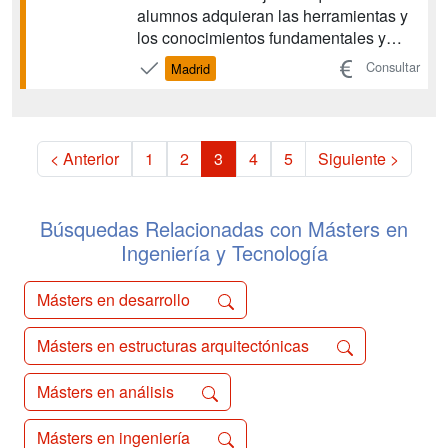
alumnos adquieran las herramientas y
los conocimientos fundamentales y
específicos que permitan su acceso a la
Consultar
Madrid
realización experimental de la tesis
doctoral, integrados en los distintos
grupos de investigación del CSIC
implicados en el Máster. ...
< Anterior
1
2
3
4
5
Siguiente >
Búsquedas Relacionadas con Másters en
Ingeniería y Tecnología
Másters en desarrollo
Másters en estructuras arquitectónicas
Másters en análisis
Másters en ingeniería