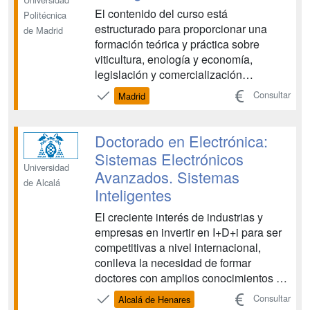
El contenido del curso está
Politécnica
estructurado para proporcionar una
de Madrid
formación teórica y práctica sobre
viticultura, enología y economía,
legislación y comercialización
vitivinícolas tanto a nivel nacional como
Consultar
Madrid
internacional, con el fin de formar
profesionales del más alto nivel que
posean una visión completa de los
Doctorado en Electrónica:
problemas actuales de estas áreas
Sistemas Electrónicos
para...
Universidad
Avanzados. Sistemas
de Alcalá
Inteligentes
El creciente interés de industrias y
empresas en invertir en I+D+i para ser
competitivas a nivel internacional,
conlleva la necesidad de formar
doctores con amplios conocimientos en
temas de investigación punteros. Las
Consultar
Alcalá de Henares
empresas españolas no son ajenas a