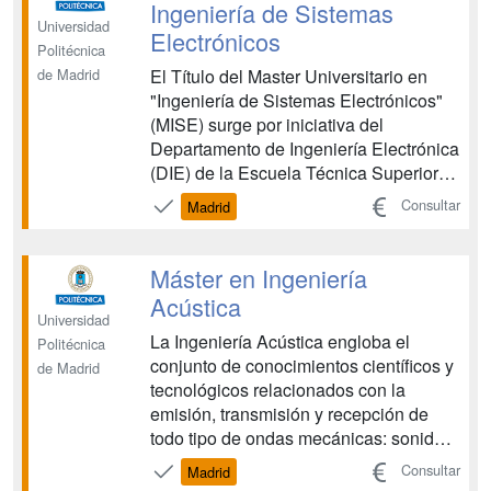
Ingeniería de Sistemas
Universidad
Electrónicos
Politécnica
El Título del Master Universitario en
de Madrid
"Ingeniería de Sistemas Electrónicos"
(MISE) surge por iniciativa del
Departamento de Ingeniería Electrónica
(DIE) de la Escuela Técnica Superior
de Ingenieros de Telecomunicación
Consultar
Madrid
(ETSIT), de la Universidad Politécnica
de Madrid (UPM) y forma parte del
Programa de Postgrado en Ingeniería
Máster en Ingeniería
de Telecomunicación de ...
Acústica
Universidad
La Ingeniería Acústica engloba el
Politécnica
conjunto de conocimientos científicos y
de Madrid
tecnológicos relacionados con la
emisión, transmisión y recepción de
todo tipo de ondas mecánicas: sonidos,
infrasonidos, ultrasonidos y
Consultar
Madrid
vibraciones. Es un área con un fuerte