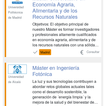
Economía Agraria,
Universidad
Alimentaria y de los
Politécnica
Recursos Naturales
de Madrid
Objetivos: El objetivo principal de
nuestro Máster es formar investigadores
y profesionales altamente cualificados
en economía agraria, alimentaria y de
los recursos naturales con una sólida
formación y habilidades para trabajar
Consultar
Madrid
en grupos interdisciplinares. ...
Máster en Ingeniería
Fotónica
Universidad
La luz y sus tecnologías contribuyen a
de Alcalá
abordar retos globales actuales tales
como el desarrollo sostenible, la
generación de ´energía limpia´ y la
mejora de la salud y del bienestar de