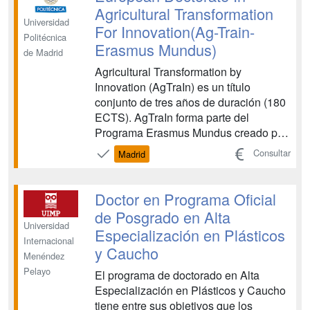
en Medio Ambiente Asignaturas: Aná...
Agricultural Transformation
Universidad
For Innovation(Ag-Train-
Politécnica
Erasmus Mundus)
de Madrid
Agricultural Transformation by
Innovation (AgTraIn) es un título
conjunto de tres años de duración (180
ECTS). AgTraIn forma parte del
Programa Erasmus Mundus creado por
la Unión Europea para mejorar y
Consultar
Madrid
promocionar la Educación Superior
Europea por todo el mundo. Objetivo El
principal objetivo del programa es
Doctor en Programa Oficial
desarrollar una Escuela Europea de
de Posgrado en Alta
élite...
Universidad
Especialización en Plásticos
Internacional
y Caucho
Menéndez
Pelayo
El programa de doctorado en Alta
Especialización en Plásticos y Caucho
tiene entre sus objetivos que los