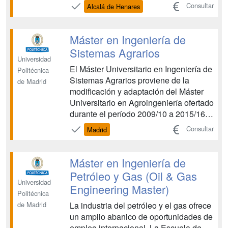
cargas útiles de vehículos espaciales,
Consultar
Alcalá de Henares
procesos de definición, diseño y
fabricación de módulos de servicio para
satélites, procesos de obtención,
Máster en Ingeniería de
análisis e interpretación...
Sistemas Agrarios
Universidad
El Máster Universitario en Ingeniería de
Politécnica
Sistemas Agrarios proviene de la
de Madrid
modificación y adaptación del Máster
Universitario en Agroingeniería ofertado
durante el período 2009/10 a 2015/16
por la Escuela Técnica Superior de
Consultar
Madrid
Ingenieros Agrónomos de la
Universidad Politécnica de Madrid,
centro que ha pasado a integrarse en la
Máster en Ingeniería de
Escuela Técnica Superio...
Petróleo y Gas (Oil & Gas
Universidad
Engineering Master)
Politécnica
La industria del petróleo y el gas ofrece
de Madrid
un amplio abanico de oportunidades de
empleo internacional. La Escuela de