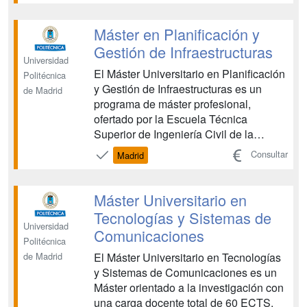
esta realidad y cada día son más
conscientes de que su consolidación y
Máster en Planificación y
supervivencia pasan por a...
Gestión de Infraestructuras
Universidad
El Máster Universitario en Planificación
Politécnica
y Gestión de Infraestructuras es un
de Madrid
programa de máster profesional,
ofertado por la Escuela Técnica
Superior de Ingeniería Civil de la
Universidad Politécnica de Madrid. El
Consultar
Madrid
objetivo del Máster es proporcionar una
formación avanzada en tecnologías, en
el ámbito de la ingeniería, con el fin de
Máster Universitario en
formar profes...
Tecnologías y Sistemas de
Universidad
Comunicaciones
Politécnica
El Máster Universitario en Tecnologías
de Madrid
y Sistemas de Comunicaciones es un
Máster orientado a la investigación con
una carga docente total de 60 ECTS,