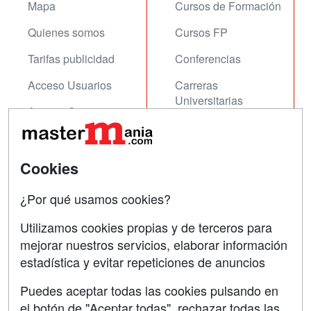
Mapa
Cursos de Formación
Quienes somos
Cursos FP
Tarifas publicidad
Conferencias
Acceso Usuarios
Carreras
Universitarias
Acceso Centros
Oposiciones
SÍGUENOS EN:
Cookies
Contactar
Confidencialidad
¿Por qué usamos cookies?
Aviso legal
Utilizamos cookies propias y de terceros para
mejorar nuestros servicios, elaborar información
Copyleft
estadística y evitar repeticiones de anuncios
Puedes aceptar todas las cookies pulsando en
el botón de "Aceptar todas", rechazar todas las