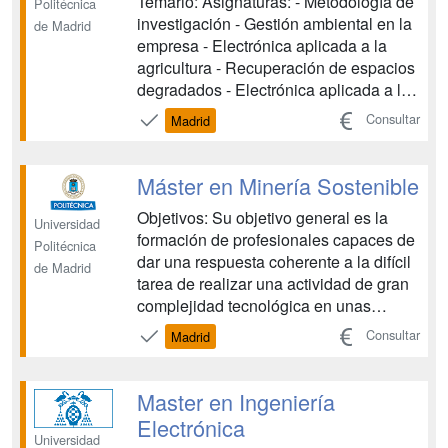
Temario: Asignaturas: - Metodología de
Politécnica
investigación - Gestión ambiental en la
de Madrid
empresa - Electrónica aplicada a la
agricultura - Recuperación de espacios
degradados - Electrónica aplicada a la
agricultura - Sistemas de distribución
Consultar
Madrid
de agua de riego - Automatización y
control de procesos agroalimentarios -
Técnicas de análisis del impacto
Máster en Minería Sostenible
ambiental...
Objetivos: Su objetivo general es la
Universidad
formación de profesionales capaces de
Politécnica
dar una respuesta coherente a la difícil
de Madrid
tarea de realizar una actividad de gran
complejidad tecnológica en unas
condiciones de seguridad, calidad y de
Consultar
Madrid
respeto del entorno ambiental y social.
Dirigido prioritariamente a ingenieros
de minas, geólogos, civiles, del terreno
Master en Ingeniería
y graduados...
Electrónica
Universidad