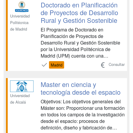
futuro. El Big Data se ha convertido en
Doctorado en Planificación
un recurso valioso para la gestió...
de Proyectos de Desarrollo
Universidad
Rural y Gestión Sostenible
Politécnica
El Programa de Doctorado en
de Madrid
Planificación de Proyectos de
Desarrollo Rural y Gestión Sostenible
por la Universidad Politécnica de
Madrid (UPM) cuenta con una
experimentada plantilla de profesores
Consultar
Madrid
de la UPM pertenecientes a los grupos
de investigación GESPLAN
(www.grupogesplan.com) y
Master en ciencia y
TECNATURA
tecnología desde el espacio
(www.geocities.com/gestion_sostenible),
Universidad
así como con la ...
Objetivos: Los objetivos generales del
de Alcalá
Máster son: Proporcionar una formación
en todos los campos de la investigación
desde el espacio: procesos de
definición, diseño y fabricación de