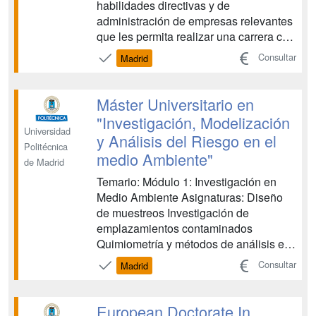
habilidades directivas y de
administración de empresas relevantes
que les permita realizar una carrera con
proyección internacional en sectores
Consultar
Madrid
con un elevado componente
tecnológico. Por medio de la
realización de prácticas en la industria
Máster Universitario en
en la última fase del programa, se
"Investigación, Modelización
ofrece a los a...
Universidad
y Análisis del Riesgo en el
Politécnica
medio Ambiente"
de Madrid
Temario: Módulo 1: Investigación en
Medio Ambiente Asignaturas: Diseño
de muestreos Investigación de
emplazamientos contaminados
Quimiometría y métodos de análisis en
laboratorio. SIG aplicado al medio
Consultar
Madrid
ambiente Técnicas de teledetección
aplicadas al Medio Ambiente Diseño de
experimentos Módulo 2: Modelización
European Doctorate In