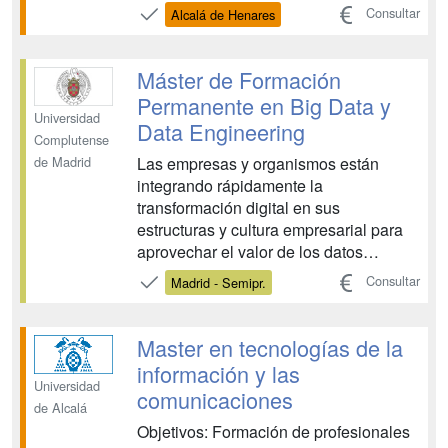
las personas. Su transversalidad
Consultar
Alcalá de Henares
permite el auge de nuevos tecnologías
“híbridas” como son la Nanofotónica,
Biofotónica, Medicina fotónica, Fotónica
Máster de Formación
ambiental, Fotón...
Permanente en Big Data y
Universidad
Data Engineering
Complutense
Las empresas y organismos están
de Madrid
integrando rápidamente la
transformación digital en sus
estructuras y cultura empresarial para
aprovechar el valor de los datos
masivos en la toma de decisiones. Una
Consultar
Madrid - Semipr.
herramienta clave para el éxito y su
importancia seguirá creciendo en el
futuro. El Big Data se ha convertido en
Master en tecnologías de la
un recurso valioso para la gestió...
información y las
Universidad
comunicaciones
de Alcalá
Objetivos: Formación de profesionales