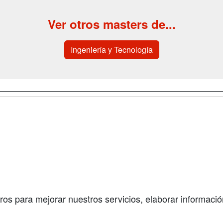
Ver otros masters de...
Ingeniería y Tecnología
a
Cursos de
Contactar
Formación
enes somos
Confidenciali
Cursos FP
fas publicidad
Aviso legal
Conferencias
so Usuarios
Copyleft
Carreras
so Centros
Universitarias
ros para mejorar nuestros servicios, elaborar información
Oposiciones