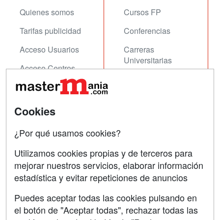
Quienes somos
Cursos FP
Tarifas publicidad
Conferencias
Acceso Usuarios
Carreras
Universitarias
Acceso Centros
Oposiciones
SÍGUENOS EN:
Contactar
Cookies
Confidencialidad
¿Por qué usamos cookies?
Aviso legal
Utilizamos cookies propias y de terceros para
mejorar nuestros servicios, elaborar información
Copyleft
estadística y evitar repeticiones de anuncios
Puedes aceptar todas las cookies pulsando en
el botón de "Aceptar todas", rechazar todas las
Grupo formazion: