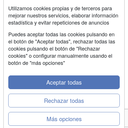
Utilizamos cookies propias y de terceros para
mejorar nuestros servicios, elaborar información
estadística y evitar repeticiones de anuncios
Grupo formazion:
Puedes aceptar todas las cookies pulsando en
el botón de "Aceptar todas", rechazar todas las
cookies pulsando el botón de "Rechazar
cookies" o configurar manualmente usando el
botón de "más opciones"
Aceptar todas
Copyright 2000-2026 Formazion Web, S.L. - Calle
Fermín Caballero, 62 - 28034 Madrid Tel: 91 533 70 78
Rechazar todas
Más opciones