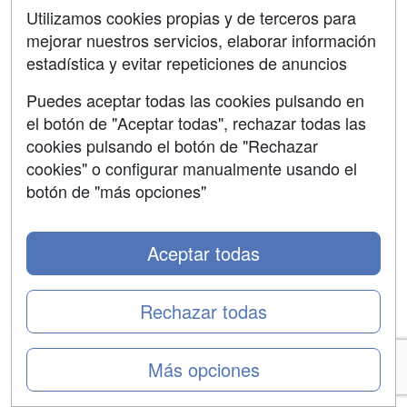
Según el ranking FSO
Utilizamos cookies propias y de terceros para
mejorar nuestros servicios, elaborar información
estadística y evitar repeticiones de anuncios
MBA online en español
Puedes aceptar todas las cookies pulsando en
1º
el botón de "Aceptar todas", rechazar todas las
Global MBA
cookies pulsando el botón de "Rechazar
cookies" o configurar manualmente usando el
OBS Business School
botón de "más opciones"
Ver Más
Aceptar todas
2º
Rechazar todas
Máster Universitario en Dirección y
Administración de Empresas (MBA)
Más opciones
UNIR