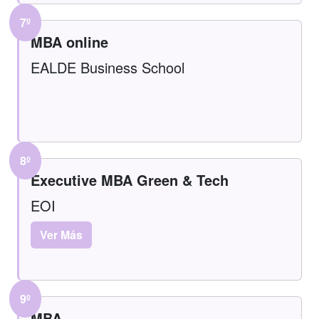
7º
MBA online
EALDE Business School
8º
Executive MBA Green & Tech
EOI
Ver Más
9º
MBA