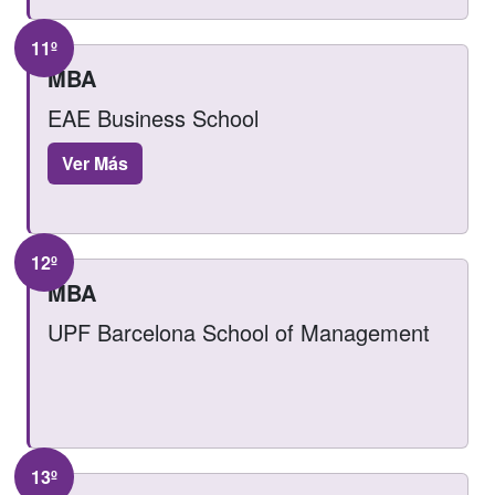
11º
MBA
EAE Business School
Ver Más
12º
MBA
UPF Barcelona School of Management
13º