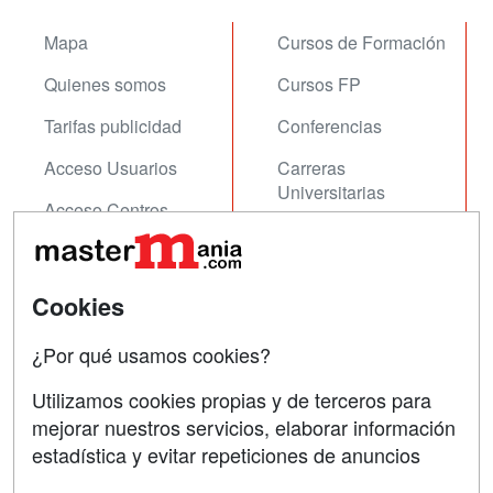
Mapa
Cursos de Formación
Quienes somos
Cursos FP
Tarifas publicidad
Conferencias
Acceso Usuarios
Carreras
Universitarias
Acceso Centros
Oposiciones
SÍGUENOS EN:
Contactar
Cookies
Confidencialidad
¿Por qué usamos cookies?
Aviso legal
Utilizamos cookies propias y de terceros para
Copyleft
mejorar nuestros servicios, elaborar información
estadística y evitar repeticiones de anuncios