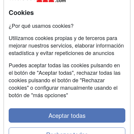
Universitarias
Acceso Centros
Cookies
Oposiciones
¿Por qué usamos cookies?
SÍGUENOS EN:
Contactar
Utilizamos cookies propias y de terceros para
mejorar nuestros servicios, elaborar información
Confidencialidad
estadística y evitar repeticiones de anuncios
Aviso legal
Puedes aceptar todas las cookies pulsando en
Copyleft
el botón de "Aceptar todas", rechazar todas las
cookies pulsando el botón de "Rechazar
cookies" o configurar manualmente usando el
botón de "más opciones"
Grupo formazion:
Aceptar todas