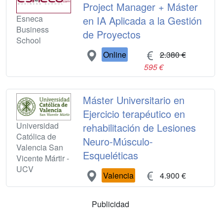
Project Manager + Máster
Esneca
en IA Aplicada a la Gestión
Business
de Proyectos
School
Online
2.380 €
595 €
Máster Universitario en
Ejercicio terapéutico en
Universidad
rehabilitación de Lesiones
Católica de
Neuro-Músculo-
Valencia San
Esqueléticas
Vicente Mártir -
UCV
Valencia
4.900 €
Publicidad