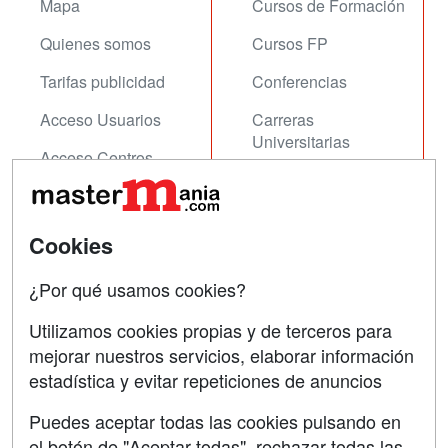
Mapa
Cursos de Formación
Quienes somos
Cursos FP
Tarifas publicidad
Conferencias
Acceso Usuarios
Carreras
Universitarias
Acceso Centros
Oposiciones
SÍGUENOS EN:
Contactar
Cookies
Confidencialidad
¿Por qué usamos cookies?
Aviso legal
Utilizamos cookies propias y de terceros para
mejorar nuestros servicios, elaborar información
Copyleft
estadística y evitar repeticiones de anuncios
Puedes aceptar todas las cookies pulsando en
el botón de "Aceptar todas", rechazar todas las