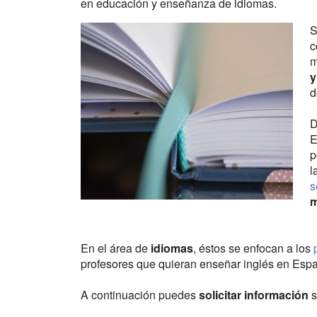
en educación y enseñanza de idiomas.
S
c
m
y
d
D
E
p
l
s
m
En el área de
idiomas
, éstos se enfocan a los
profesores que quieran enseñar inglés en Esp
A continuación puedes
solicitar información
s