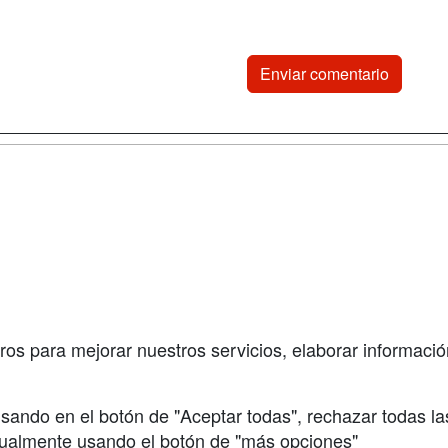
a
Cursos de
Contactar
Formación
enes somos
Confidenciali
Cursos FP
fas publicidad
Aviso legal
Conferencias
so Usuarios
Copyleft
Carreras
so Centros
Universitarias
ros para mejorar nuestros servicios, elaborar información
Oposiciones
sando en el botón de "Aceptar todas", rechazar todas la
nualmente usando el botón de "más opciones"