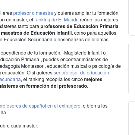
i eres
profesor o maestra
y quieres ampliar tu formación
on un máster, el
ranking de El Mundo
reúne los mejores
ásteres tanto para
profesores de Educación Primaria
 maestros de Educación Infantil
, como para aquellos
e Educación Secundaria o enseñanzas de idiomas.
ependiendo de tu formación, -Magisterio Infantil o
ducación Primaria-, puedes encontrar másteres de
edagogía Montessori, educación musical o psicología de
a educación. O si quieres
ser profesor de educación
ecundaria
, el ranking recopila los cinco
mejores
ásteres en formación del profesorado.
profesores de español en el extranjero
, o bien a los
aña.
obre cada máster: