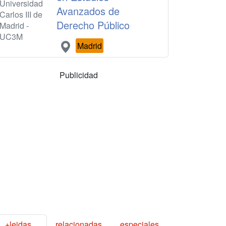
Universidad
Avanzados de
Carlos III de
Derecho Público
Madrid -
UC3M
Madrid
Publicidad
+leidas
relacionadas
especiales