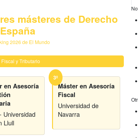
No
ores másteres de Derecho
 España
king 2026 de El Mundo
Fiscal y Tributario
3º
r en Asesoría
Máster en Asesoría
tión
Fiscal
Ot
aria
Universidad de
 Universidad
Navarra
Llull