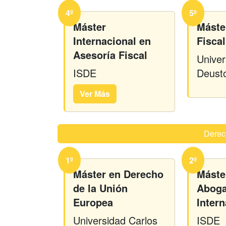
4º
5º
Máster
Máste
Internacional en
Fiscal
Asesoría Fiscal
Univer
ISDE
Deust
Ver Más
Derec
1º
2º
Máster en Derecho
Máste
de la Unión
Aboga
Europea
Inter
Universidad Carlos
ISDE