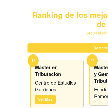
Ranking de los mej
de
Según el ran
Derecho 
1º
2º
Máster en
Máste
Tributación
y Ges
Tribut
Centro de Estudios
Garrigues
Esade-
Ramón 
Ver Más