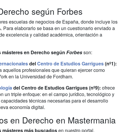
 Derecho según Forbes
jores escuelas de negocios de España, donde incluye los
 Para elaborarlo se basa en un cuestionario enviado a
 de excelencia y calidad académica, orientación a
 másteres en Derecho según
Forbes
son:
ernacionales
del
Centro de Estudios Garrigues
(nº1):
r a aquellos profesionales que quieran ejercer como
York en la Universidad de Fordham.
ología
del Centro de Estudios Garrigues (nº9):
ofrece
on un triple enfoque: en el campo jurídico, tecnológico y
 capacidades técnicas necesarias para el desarrollo
ueva economía digital.
os en Derecho en Mastermania
os másteres más buscados
en nuestro portal,