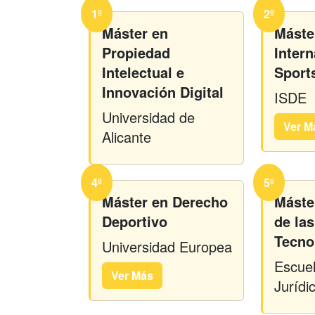
1º
2º
Máster en
Máste
Propiedad
Intern
Intelectual e
Sport
Innovación Digital
ISDE
Universidad de
Ver M
Alicante
4º
5º
Máster en Derecho
Máste
Deportivo
de la
Tecno
Universidad Europea
Escuel
Ver Más
Juríd