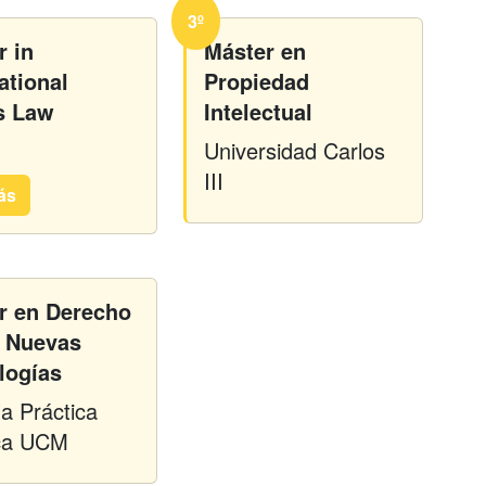
3º
r in
Máster en
ational
Propiedad
s Law
Intelectual
Universidad Carlos
III
ás
r en Derecho
s Nuevas
logías
a Práctica
ica UCM