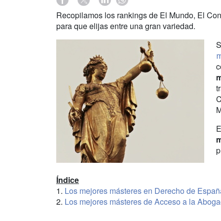
Recopilamos los rankings de El Mundo, El Con
para que elijas entre una gran variedad.
S
m
c
m
t
C
M
E
m
p
Índice
1.
Los mejores másteres en Derecho de Españ
2.
Los mejores másteres de Acceso a la Aboga