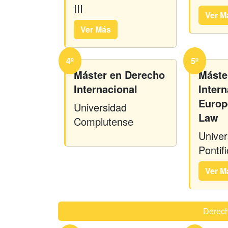
III
Ver M
Ver Más
4º
5º
Máster en Derecho
Máste
Internacional
Intern
Europ
Universidad
Law
Complutense
Univer
Pontif
Ver M
Derech