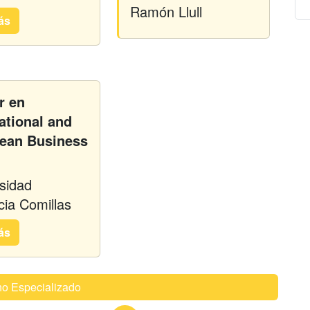
Ramón Llull
ás
r en
ational and
ean Business
sidad
icia Comillas
ás
o Especializado